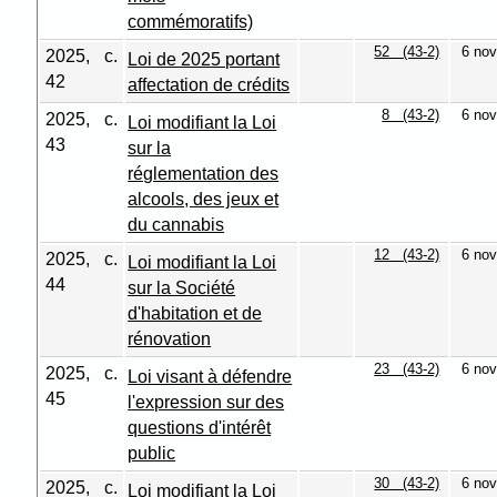
commémoratifs)
52 (43-2)
6 nov
2025, c.
Loi de 2025 portant
42
affectation de crédits
8 (43-2)
6 nov
2025, c.
Loi modifiant la Loi
43
sur la
réglementation des
alcools, des jeux et
du cannabis
12 (43-2)
6 nov
2025, c.
Loi modifiant la Loi
44
sur la Société
d'habitation et de
rénovation
23 (43-2)
6 nov
2025, c.
Loi visant à défendre
45
l'expression sur des
questions d'intérêt
public
30 (43-2)
6 nov
2025, c.
Loi modifiant la Loi