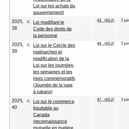
Loi sur les achats du
gouvernement)
43 (43-2)
3 ju
2025, c.
Loi modifiant le
38
Code des droits de
la personne
44 (43-2)
3 ju
2025, c.
Loi sur le Cercle des
39
matriarches et
modification de la
Loi sur les journées,
les semaines et les
mois commémoratifs
(Journée de la jupe
à rubans)
47 (43-2)
3 ju
2025, c.
Loi sur le commerce
40
équitable au
Canada
(reconnaissance
mutuelle en matière