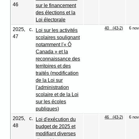
46
sur le financement
des élections et la
Loi électorale
40 (43-2)
6 nov
2025, c.
Loi sur les activités
47
scolaires soulignant
notamment l'« Ô
Canada » et la
reconnaissance des
territoires et des
traités (modification
de la Loi sur
l'administration
scolaire et de la Loi
sur les écoles
publiques)
46 (43-2)
6 nov
2025, c.
Loi d'exécution du
48
budget de 2025 et
modifiant diverses