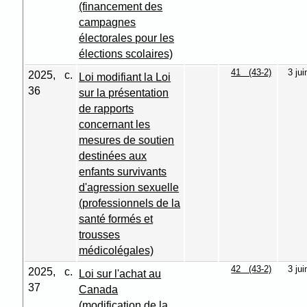
(financement des
campagnes
électorales pour les
élections scolaires)
41 (43-2)
3 ju
2025, c.
Loi modifiant la Loi
36
sur la présentation
de rapports
concernant les
mesures de soutien
destinées aux
enfants survivants
d'agression sexuelle
(professionnels de la
santé formés et
trousses
médicolégales)
42 (43-2)
3 ju
2025, c.
Loi sur l'achat au
37
Canada
(modification de la