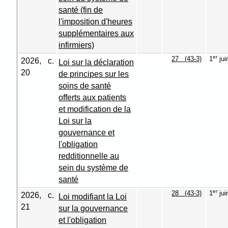
santé (fin de
l'imposition d'heures
supplémentaires aux
infirmiers)
er
27 (43-3)
1
jui
2026, c.
Loi sur la déclaration
20
de principes sur les
soins de santé
offerts aux patients
et modification de la
Loi sur la
gouvernance et
l'obligation
redditionnelle au
sein du système de
santé
er
28 (43-3)
1
jui
2026, c.
Loi modifiant la Loi
21
sur la gouvernance
et l'obligation