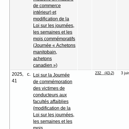
de commerce
intérieur) et
modification de la
Loi sur les journées,
les semaines et les
mois commémoratifs
(Journée « Achetons
manitobain,
achetons
canadien »)
232 (43-2)
3 ju
2025, c.
Loi sur la Journée
41
de commémoration
des victimes de
conducteurs aux
facultés affaiblies
(modification de la
Loi sur les journées,
les semaines et les
mois