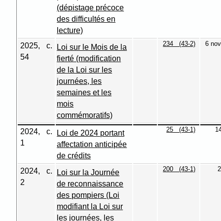
(dépistage précoce
des difficultés en
lecture)
234 (43-2)
6 nov
2025, c.
Loi sur le Mois de la
54
fierté (modification
de la Loi sur les
journées, les
semaines et les
mois
commémoratifs)
25 (43-1)
1
2024, c.
Loi de 2024 portant
1
affectation anticipée
de crédits
200 (43-1)
2
2024, c.
Loi sur la Journée
2
de reconnaissance
des pompiers (Loi
modifiant la Loi sur
les journées, les