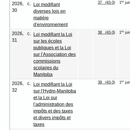
er
37 (43-3)
1
jui
2026, c.
Loi modifiant
30
diverses lois en
matière
d'environnement
er
38 (43-3)
1
jui
2026, c.
Loi modifiant la Loi
31
sur les écoles
publiques et la Loi
sur l'Association des
commissions
scolaires du
Manitoba
er
39 (43-3)
1
jui
2026, c.
Loi modifiant la Loi
32
sur l'Hydro-Manitoba
et la Loi sur
l'administration des
impôts et des taxes
et divers impôts et
taxes