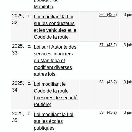
Manitoba
36 (43-2)
3 ju
2025, c.
Loi modifiant la Loi
32
sur les conducteurs
et les véhicules et le
Code de la route
37 (43-2)
3 ju
2025, c.
Loi sur l'Autorité des
33
services financiers
du Manitoba et
modifiant diverses
autres lois
38 (43-2)
3 ju
2025, c.
Loi modifiant le
34
Code de la route
(mesures de sécurité
routière)
39 (43-2)
3 ju
2025, c.
Loi modifiant la Loi
35
sur les écoles
publiques