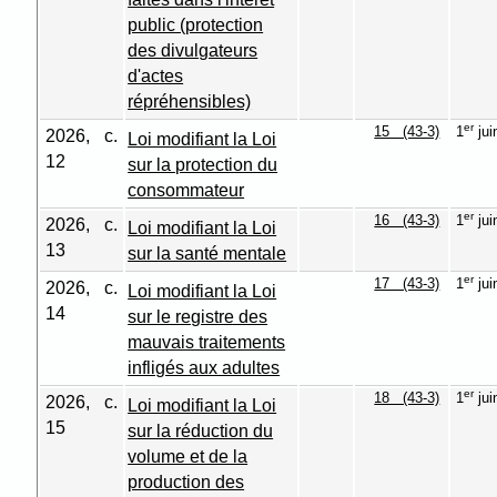
public (protection
des divulgateurs
d'actes
répréhensibles)
er
15 (43-3)
1
jui
2026, c.
Loi modifiant la Loi
12
sur la protection du
consommateur
er
16 (43-3)
1
jui
2026, c.
Loi modifiant la Loi
13
sur la santé mentale
er
17 (43-3)
1
jui
2026, c.
Loi modifiant la Loi
14
sur le registre des
mauvais traitements
infligés aux adultes
er
18 (43-3)
1
jui
2026, c.
Loi modifiant la Loi
15
sur la réduction du
volume et de la
production des