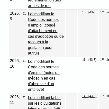
réglementation des
armes de rue
er
10 (43-3)
1
jui
2026, c.
Loi modifiant le
9
Code des normes
d'emploi (congé
d'attachement en
cas d'adoption ou de
recours à la
gestation pour
autrui)
er
11 (43-3)
1
jui
2026, c.
Loi modifiant le
10
Code des normes
d'emploi (notes du
médecin en cas
d'absence d'un
employé)
er
14 (43-3)
1
jui
2026, c.
Loi modifiant la Loi
11
sur les divulgations
faites dans l'intérêt