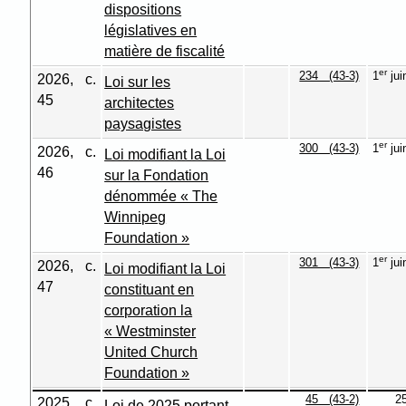
dispositions
législatives en
matière de fiscalité
er
234 (43-3)
1
jui
2026, c.
Loi sur les
45
architectes
paysagistes
er
300 (43-3)
1
jui
2026, c.
Loi modifiant la Loi
46
sur la Fondation
dénommée « The
Winnipeg
Foundation »
er
301 (43-3)
1
jui
2026, c.
Loi modifiant la Loi
47
constituant en
corporation la
« Westminster
United Church
Foundation »
45 (43-2)
2
2025, c.
Loi de 2025 portant