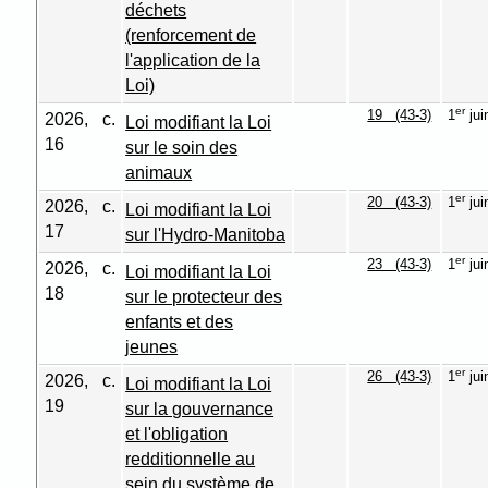
déchets
(renforcement de
l'application de la
Loi)
er
19 (43-3)
1
jui
2026, c.
Loi modifiant la Loi
16
sur le soin des
animaux
er
20 (43-3)
1
jui
2026, c.
Loi modifiant la Loi
17
sur l'Hydro-Manitoba
er
23 (43-3)
1
jui
2026, c.
Loi modifiant la Loi
18
sur le protecteur des
enfants et des
jeunes
er
26 (43-3)
1
jui
2026, c.
Loi modifiant la Loi
19
sur la gouvernance
et l'obligation
redditionnelle au
sein du système de