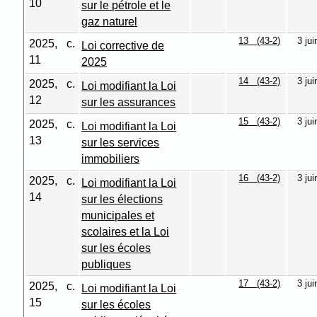
10
sur le pétrole et le
gaz naturel
13 (43-2)
3 ju
2025, c.
Loi corrective de
11
2025
14 (43-2)
3 ju
2025, c.
Loi modifiant la Loi
12
sur les assurances
15 (43-2)
3 ju
2025, c.
Loi modifiant la Loi
13
sur les services
immobiliers
16 (43-2)
3 ju
2025, c.
Loi modifiant la Loi
14
sur les élections
municipales et
scolaires et la Loi
sur les écoles
publiques
17 (43-2)
3 ju
2025, c.
Loi modifiant la Loi
15
sur les écoles