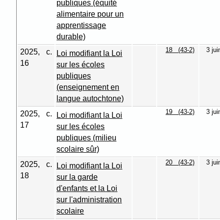
publiques (équité
alimentaire pour un
apprentissage
durable)
18 (43-2)
3 ju
2025, c.
Loi modifiant la Loi
16
sur les écoles
publiques
(enseignement en
langue autochtone)
19 (43-2)
3 ju
2025, c.
Loi modifiant la Loi
17
sur les écoles
publiques (milieu
scolaire sûr)
20 (43-2)
3 ju
2025, c.
Loi modifiant la Loi
18
sur la garde
d'enfants et la Loi
sur l'administration
scolaire