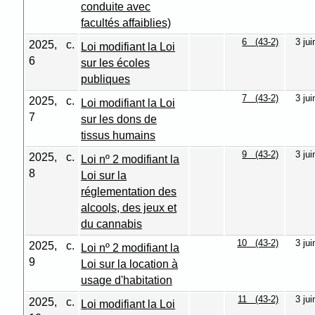
conduite avec
facultés affaiblies)
6 (43-2)
3 ju
2025, c.
Loi modifiant la Loi
6
sur les écoles
publiques
7 (43-2)
3 ju
2025, c.
Loi modifiant la Loi
7
sur les dons de
tissus humains
9 (43-2)
3 ju
2025, c.
Loi nº 2 modifiant la
8
Loi sur la
réglementation des
alcools, des jeux et
du cannabis
10 (43-2)
3 ju
2025, c.
Loi nº 2 modifiant la
9
Loi sur la location à
usage d'habitation
11 (43-2)
3 ju
2025, c.
Loi modifiant la Loi