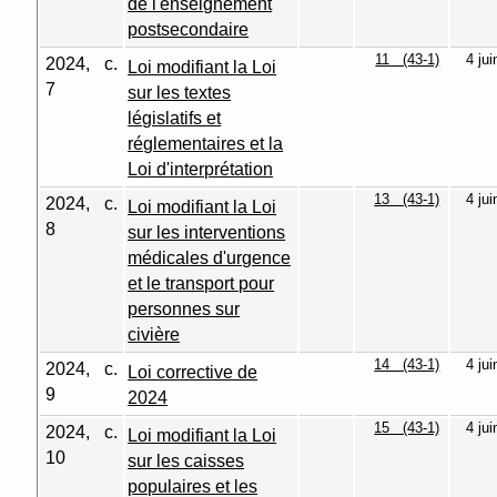
de l'enseignement
postsecondaire
11 (43-1)
4 ju
2024, c.
Loi modifiant la Loi
7
sur les textes
législatifs et
réglementaires et la
Loi d'interprétation
13 (43-1)
4 ju
2024, c.
Loi modifiant la Loi
8
sur les interventions
médicales d'urgence
et le transport pour
personnes sur
civière
14 (43-1)
4 ju
2024, c.
Loi corrective de
9
2024
15 (43-1)
4 ju
2024, c.
Loi modifiant la Loi
10
sur les caisses
populaires et les