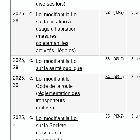
diverses lois)
32 (43-2)
3 ju
2025, c.
Loi modifiant la Loi
28
sur la location à
usage d'habitation
(mesures
concernant les
activités illégales)
33 (43-2)
3 ju
2025, c.
Loi modifiant la Loi
29
sur la santé publique
34 (43-2)
3 ju
2025, c.
Loi modifiant le
30
Code de la route
(réglementation des
transporteurs
routiers)
35 (43-2)
3 ju
2025, c.
Loi modifiant la Loi
31
sur la Société
d'assurance
publique du