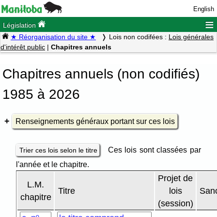
English
≡
Législation
★ Réorganisation du site ★
Lois non codifées :
Lois générales
d'intérêt public
|
Chapitres annuels
Chapitres annuels (non codifiés)
1985 à 2026
Renseignements généraux portant sur ces lois
Ces lois sont classées par
Trier ces lois selon le titre
l'année et le chapitre.
Projet de
L.M.
Titre
lois
Sanc
chapitre
(session)