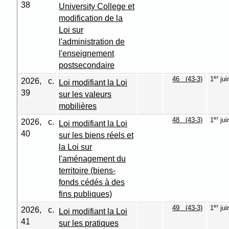
38
University College et
modification de la
Loi sur
l'administration de
l'enseignement
postsecondaire
er
46 (43-3)
1
jui
2026, c.
Loi modifiant la Loi
39
sur les valeurs
mobilières
er
48 (43-3)
1
jui
2026, c.
Loi modifiant la Loi
40
sur les biens réels et
la Loi sur
l'aménagement du
territoire (biens-
fonds cédés à des
fins publiques)
er
49 (43-3)
1
jui
2026, c.
Loi modifiant la Loi
41
sur les pratiques