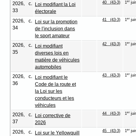
er
40 (43-3)
1
jui
2026, c.
Loi modifiant la Loi
33
électorale
er
41 (43-3)
1
jui
2026, c.
Loi sur la promotion
34
de l'inclusion dans
le sport amateur
er
42 (43-3)
1
jui
2026, c.
Loi modifiant
35
diverses lois en
matière de véhicules
automobiles
er
43 (43-3)
1
jui
2026, c.
Loi modifiant le
36
Code de la route et
la Loi sur les
conducteurs et les
véhicules
er
44 (43-3)
1
jui
2026, c.
Loi corrective de
37
2026
er
45 (43-3)
1
jui
2026, c.
Loi sur le Yellowquill