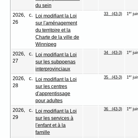
du sein
er
33 (43-3)
1
jui
2026, c.
Loi modifiant la Loi
26
sur l'aménagement
du territoire et la
Charte de la ville de
Winnipeg
er
34 (43-3)
1
jui
2026, c.
Loi modifiant la Loi
27
sur les subpoenas
interprovinciaux
er
35 (43-3)
1
jui
2026, c.
Loi modifiant la Loi
28
sur les centres
d'apprentissage
pour adultes
er
36 (43-3)
1
jui
2026, c.
Loi modifiant la Loi
29
sur les services à
l'enfant et à la
famille