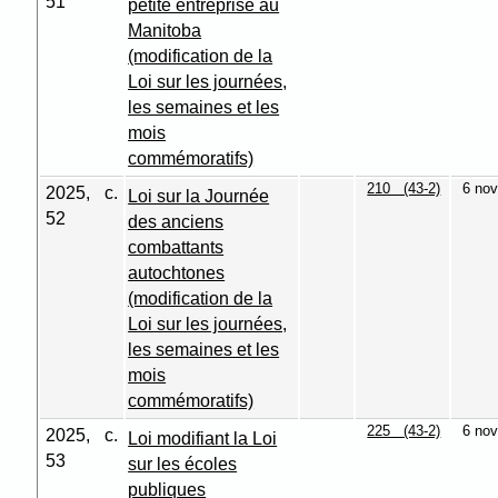
51
petite entreprise au
Manitoba
(modification de la
Loi sur les journées,
les semaines et les
mois
commémoratifs)
210 (43-2)
6 nov
2025, c.
Loi sur la Journée
52
des anciens
combattants
autochtones
(modification de la
Loi sur les journées,
les semaines et les
mois
commémoratifs)
225 (43-2)
6 nov
2025, c.
Loi modifiant la Loi
53
sur les écoles
publiques