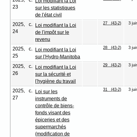
Loi modifiant la Loi
23
sur les statistiques
de l'état civil
27 (43-2)
3 ju
2025, c.
Loi modifiant la Loi
24
de l'impôt sur le
revenu
28 (43-2)
3 ju
2025, c.
Loi modifiant la Loi
25
sur l'Hydro-Manitoba
29 (43-2)
3 ju
2025, c.
Loi modifiant la Loi
26
sur la sécurité et
l'hygiène du travail
31 (43-2)
3 ju
2025, c.
Loi sur les
27
instruments de
contrôle de biens-
fonds visant des
épiceries et des
supermarchés
(modification de