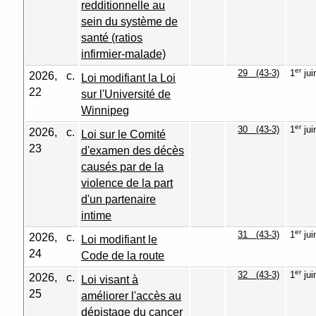
redditionnelle au
sein du système de
santé (ratios
infirmier-malade)
er
29 (43-3)
1
jui
2026, c.
Loi modifiant la Loi
22
sur l'Université de
Winnipeg
er
30 (43-3)
1
jui
2026, c.
Loi sur le Comité
23
d'examen des décès
causés par de la
violence de la part
d'un partenaire
intime
er
31 (43-3)
1
jui
2026, c.
Loi modifiant le
24
Code de la route
er
32 (43-3)
1
jui
2026, c.
Loi visant à
25
améliorer l'accès au
dépistage du cancer