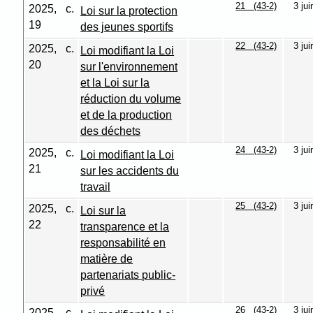
21 (43-2)
3 ju
2025, c.
Loi sur la protection
19
des jeunes sportifs
22 (43-2)
3 ju
2025, c.
Loi modifiant la Loi
20
sur l'environnement
et la Loi sur la
réduction du volume
et de la production
des déchets
24 (43-2)
3 ju
2025, c.
Loi modifiant la Loi
21
sur les accidents du
travail
25 (43-2)
3 ju
2025, c.
Loi sur la
22
transparence et la
responsabilité en
matière de
partenariats public-
privé
26 (43-2)
3 ju
2025, c.