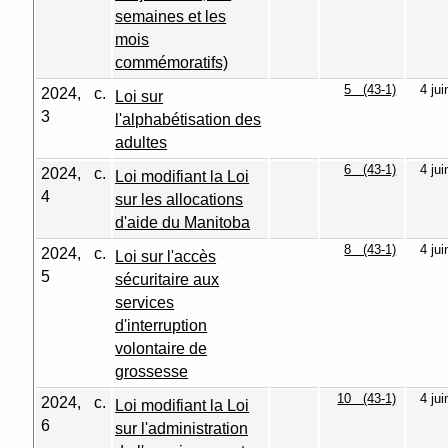
semaines et les
mois
commémoratifs)
5 (43-1)
4 ju
2024, c.
Loi sur
3
l'alphabétisation des
adultes
6 (43-1)
4 ju
2024, c.
Loi modifiant la Loi
4
sur les allocations
d'aide du Manitoba
8 (43-1)
4 ju
2024, c.
Loi sur l'accès
5
sécuritaire aux
services
d'interruption
volontaire de
grossesse
10 (43-1)
4 ju
2024, c.
Loi modifiant la Loi
6
sur l'administration