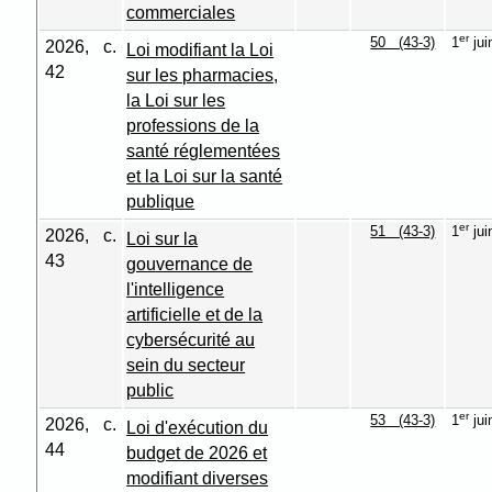
commerciales
er
50 (43-3)
1
jui
2026, c.
Loi modifiant la Loi
42
sur les pharmacies,
la Loi sur les
professions de la
santé réglementées
et la Loi sur la santé
publique
er
51 (43-3)
1
jui
2026, c.
Loi sur la
43
gouvernance de
l'intelligence
artificielle et de la
cybersécurité au
sein du secteur
public
er
53 (43-3)
1
jui
2026, c.
Loi d'exécution du
44
budget de 2026 et
modifiant diverses