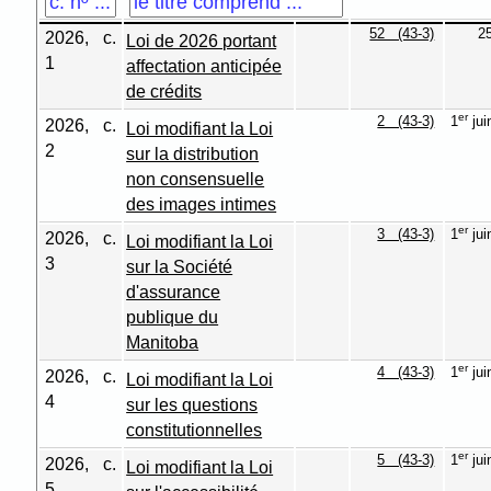
52 (43-3)
2
2026, c.
Loi de 2026 portant
1
affectation anticipée
de crédits
er
2 (43-3)
1
jui
2026, c.
Loi modifiant la Loi
2
sur la distribution
non consensuelle
des images intimes
er
3 (43-3)
1
jui
2026, c.
Loi modifiant la Loi
3
sur la Société
d'assurance
publique du
Manitoba
er
4 (43-3)
1
jui
2026, c.
Loi modifiant la Loi
4
sur les questions
constitutionnelles
er
5 (43-3)
1
jui
2026, c.
Loi modifiant la Loi
5