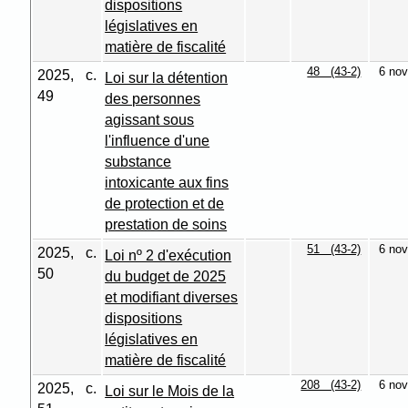
dispositions
législatives en
matière de fiscalité
48 (43-2)
6 nov
2025, c.
Loi sur la détention
49
des personnes
agissant sous
l'influence d'une
substance
intoxicante aux fins
de protection et de
prestation de soins
51 (43-2)
6 nov
2025, c.
Loi nº 2 d'exécution
50
du budget de 2025
et modifiant diverses
dispositions
législatives en
matière de fiscalité
208 (43-2)
6 nov
2025, c.
Loi sur le Mois de la