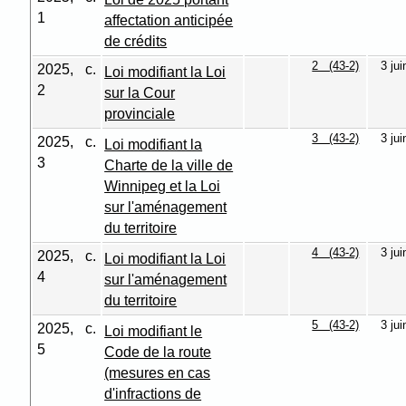
1
affectation anticipée
de crédits
2 (43-2)
3 ju
2025, c.
Loi modifiant la Loi
2
sur la Cour
provinciale
3 (43-2)
3 ju
2025, c.
Loi modifiant la
3
Charte de la ville de
Winnipeg et la Loi
sur l'aménagement
du territoire
4 (43-2)
3 ju
2025, c.
Loi modifiant la Loi
4
sur l'aménagement
du territoire
5 (43-2)
3 ju
2025, c.
Loi modifiant le
5
Code de la route
(mesures en cas
d'infractions de