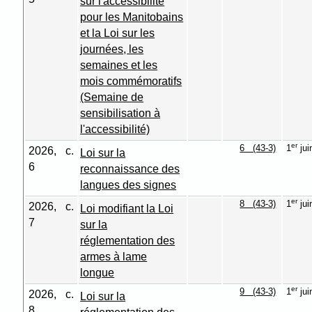
sur l'accessibilité
pour les Manitobains
et la Loi sur les
journées, les
semaines et les
mois commémoratifs
(Semaine de
sensibilisation à
l'accessibilité)
er
6 (43-3)
1
jui
2026, c.
Loi sur la
6
reconnaissance des
langues des signes
er
8 (43-3)
1
jui
2026, c.
Loi modifiant la Loi
7
sur la
réglementation des
armes à lame
longue
er
9 (43-3)
1
jui
2026, c.
Loi sur la
8