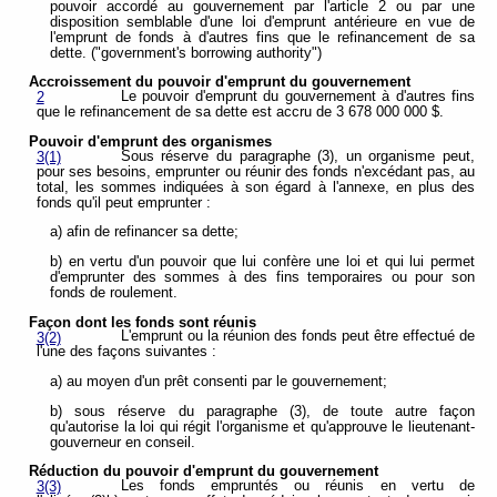
pouvoir accordé au gouvernement par l'article 2 ou par une
disposition semblable d'une loi d'emprunt antérieure en vue de
l'emprunt de fonds à d'autres fins que le refinancement de sa
dette. ("government's borrowing authority")
Accroissement du pouvoir d'emprunt du gouvernement
Le pouvoir d'emprunt du gouvernement à d'autres fins
2
que le refinancement de sa dette est accru de 3 678 000 000 $.
Pouvoir d'emprunt des organismes
Sous réserve du paragraphe (3), un organisme peut,
3(1)
pour ses besoins, emprunter ou réunir des fonds n'excédant pas, au
total, les sommes indiquées à son égard à l'annexe, en plus des
fonds qu'il peut emprunter :
a) afin de refinancer sa dette;
b) en vertu d'un pouvoir que lui confère une loi et qui lui permet
d'emprunter des sommes à des fins temporaires ou pour son
fonds de roulement.
Façon dont les fonds sont réunis
L'emprunt ou la réunion des fonds peut être effectué de
3(2)
l'une des façons suivantes :
a) au moyen d'un prêt consenti par le gouvernement;
b) sous réserve du paragraphe (3), de toute autre façon
qu'autorise la loi qui régit l'organisme et qu'approuve le lieutenant-
gouverneur en conseil.
Réduction du pouvoir d'emprunt du gouvernement
Les fonds empruntés ou réunis en vertu de
3(3)