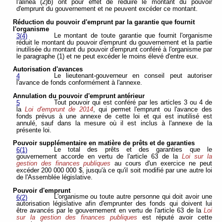
l'alinéa (2)b) ont pour effet de réduire le montant du pouvoir
d'emprunt du gouvernement et ne peuvent excéder ce montant.
Réduction du pouvoir d'emprunt par la garantie que fournit
l'organisme
Le montant de toute garantie que fournit l'organisme
3(4)
réduit le montant du pouvoir d'emprunt du gouvernement et la partie
inutilisée du montant du pouvoir d'emprunt conféré à l'organisme par
le paragraphe (1) et ne peut excéder le moins élevé d'entre eux.
Autorisation d'avances
Le lieutenant-gouverneur en conseil peut autoriser
4
l'avance de fonds conformément à l'annexe.
Annulation du pouvoir d'emprunt antérieur
Tout pouvoir qui est conféré par les articles 3 ou 4 de
5
la
Loi d'emprunt de 2014
, qui permet l'emprunt ou l'avance des
fonds prévus à une annexe de cette loi et qui est inutilisé est
annulé, sauf dans la mesure où il est inclus à l'annexe de la
présente loi.
Pouvoir supplémentaire en matière de prêts et de garanties
Le total des prêts et des garanties que le
6(1)
gouvernement accorde en vertu de l'article 63 de la
Loi sur la
gestion des finances publiques
au cours d'un exercice ne peut
excéder 200 000 000 $, jusqu'à ce qu'il soit modifié par une autre loi
de l'Assemblée législative.
Pouvoir d'emprunt
L'organisme ou toute autre personne qui doit avoir une
6(2)
autorisation législative afin d'emprunter des fonds qui doivent lui
être avancés par le gouvernement en vertu de l'article 63 de la
Loi
sur la gestion des finances publiques
est réputé avoir cette