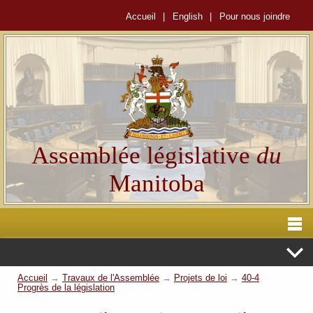
Accueil
|
English
|
Pour nous joindre
Assemblée législative
du
Manitoba
Accueil
→
Travaux de l'Assemblée
→
Projets de loi
→
40-4
Progrès de la législation