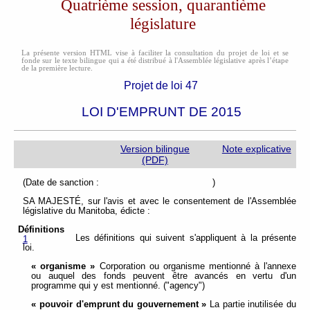
Quatrième session, quarantième
législature
La présente version HTML vise à faciliter la consultation du projet de loi et se
fonde sur le texte bilingue qui a été distribué à l'Assemblée législative après l’étape
de la première lecture.
Projet de loi 47
LOI D'EMPRUNT DE 2015
Version bilingue
Note explicative
(PDF)
(Date de sanction : )
SA MAJESTÉ, sur l'avis et avec le consentement de l'Assemblée
législative du Manitoba, édicte :
Définitions
Les définitions qui suivent s'appliquent à la présente
1
loi.
« organisme »
Corporation ou organisme mentionné à l'annexe
ou auquel des fonds peuvent être avancés en vertu d'un
programme qui y est mentionné. ("agency")
« pouvoir d'emprunt du gouvernement »
La partie inutilisée du