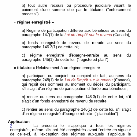
b) tout autre recours ou procédure judiciaire visant le
paiement d'une somme due par le titulaire. ("enforcement
process")
« régime enregistré »
a) Régime de participation différée aux bénéfices au sens du
paragraphe 147(1) de la
Loi de l'impôt sur le revenu
(Canada);
b) fonds enregistré de revenu de retraite au sens du
paragraphe 146.3(1) de cette loi;
c) régime enregistré d'épargne-retraite au sens du
paragraphe 146(1) de cette loi. ("registered plan")
« titulaire »
Relativement à un régime enregistré :
a) participant ou conjoint ou conjoint de fait, au sens du
paragraphe 248(1) de la
Loi de l'impôt sur le revenu
(Canada),
qui reçoit des sommes au moment du décès du participant,
s'il s'agit d'un régime de participation différée aux bénéfices;
b) rentier au sens du paragraphe 146.3(1) de cette loi, s'il
s'agit d'un fonds enregistré de revenu de retraite;
c) rentier au sens du paragraphe 146(1) de cette loi, s'il s'agit
d'un régime enregistré d'épargne-retraite. ("planholder")
Application
La présente loi s'applique à tous les régimes
2
enregistrés, même s'ils ont été enregistrés avant l'entrée en vigueur
de celle-ci, à l'exception des régimes auxquels s'applique le