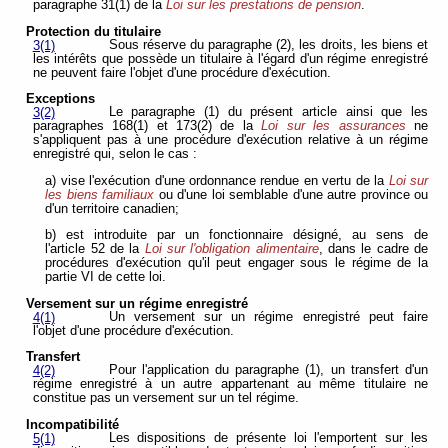
paragraphe 31(1) de la
Loi sur les prestations de pension
.
Protection du titulaire
Sous réserve du paragraphe (2), les droits, les biens et
3(1)
les intérêts que possède un titulaire à l'égard d'un régime enregistré
ne peuvent faire l'objet d'une procédure d'exécution.
Exceptions
Le paragraphe (1) du présent article ainsi que les
3(2)
paragraphes 168(1) et 173(2) de la
Loi sur les assurances
ne
s'appliquent pas à une procédure d'exécution relative à un régime
enregistré qui, selon le cas :
a) vise l'exécution d'une ordonnance rendue en vertu de la
Loi sur
les biens familiaux
ou d'une loi semblable d'une autre province ou
d'un territoire canadien;
b) est introduite par un fonctionnaire désigné, au sens de
l'article 52 de la
Loi sur l'obligation alimentaire
, dans le cadre de
procédures d'exécution qu'il peut engager sous le régime de la
partie VI de cette loi.
Versement sur un régime enregistré
Un versement sur un régime enregistré peut faire
4(1)
l'objet d'une procédure d'exécution.
Transfert
Pour l'application du paragraphe (1), un transfert d'un
4(2)
régime enregistré à un autre appartenant au même titulaire ne
constitue pas un versement sur un tel régime.
Incompatibilité
Les dispositions de présente loi l'emportent sur les
5(1)