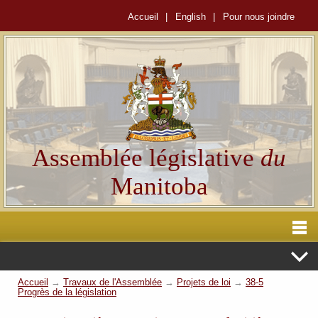
Accueil
|
English
|
Pour nous joindre
Assemblée législative
du
Manitoba
Accueil
→
Travaux de l'Assemblée
→
Projets de loi
→
38-5
Progrès de la législation