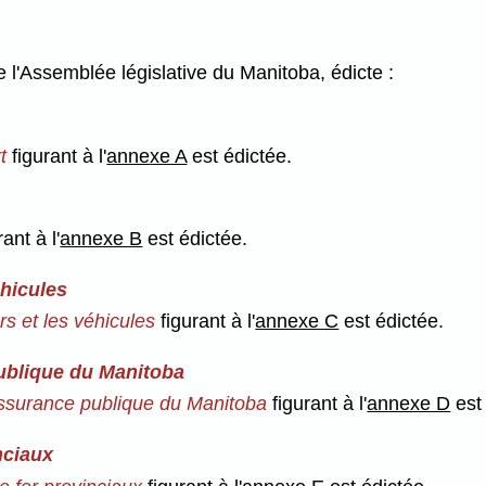
l'Assemblée législative du Manitoba, édicte :
rt
figurant à l'
annexe A
est édictée.
rant à l'
annexe B
est édictée.
éhicules
urs et les véhicules
figurant à l'
annexe C
est édictée.
publique du Manitoba
d'assurance publique du Manitoba
figurant à l'
annexe D
est 
nciaux