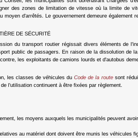
 Conseil, les municipalités sont dorénavant chargées d'éta
er des zones de limitation de vitesse où la limite de vit
e au moyen d'arrêtés. Le gouvernement demeure également re
ATIÈRE DE SÉCURITÉ
sion du transport routier régissait divers éléments de l'in
sport public de passagers. En raison de la dissolution de l
Par contre, les exploitants de camions lourds et d'autobus d
on, les classes de véhicules du
Code de la route
sont rédui
de l'utilisation continuent à être fixées par règlement.
lement, les moyens auxquels les municipalités peuvent avoi
relatives au matériel dont doivent être munis les véhicules 