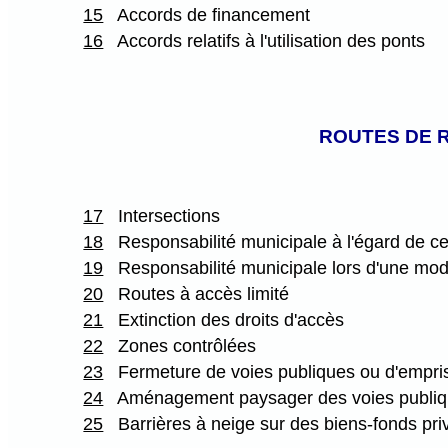
15
Accords de financement
16
Accords relatifs à l'utilisation des ponts
ROUTES DE R
17
Intersections
18
Responsabilité municipale à l'égard de cer
19
Responsabilité municipale lors d'une modi
20
Routes à accès limité
21
Extinction des droits d'accès
22
Zones contrôlées
23
Fermeture de voies publiques ou d'empri
24
Aménagement paysager des voies publi
25
Barrières à neige sur des biens-fonds pri