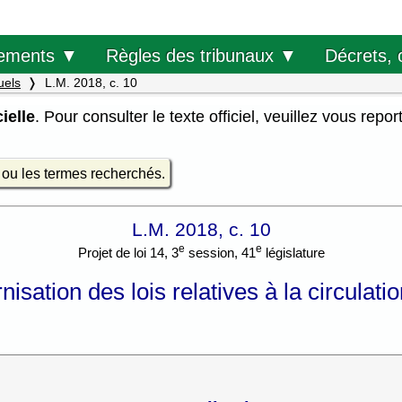
Décrets, 
ements ▼
Règles des tribunaux ▼
uels
L.M. 2018, c. 10
ielle
. Pour consulter le texte officiel, veuillez vous repor
e ou les termes recherchés.
L.M. 2018, c. 10
e
e
Projet de loi 14, 3
session, 41
législature
isation des lois relatives à la circulati