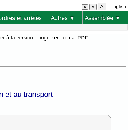
A
English
A
A
ordres et arrêtés
Autres ▼
Assemblée ▼
ter à la
version bilingue en format PDF
.
on et au transport