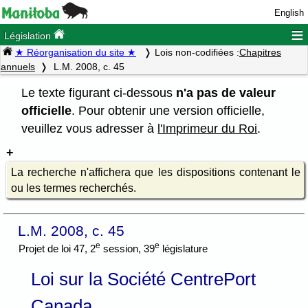
English
≡
Législation
★ Réorganisation du site ★
Lois non-codifiées :
Chapitres
annuels
L.M. 2008, c. 45
Le texte figurant ci-dessous
n'a pas de valeur
officielle
. Pour obtenir une version officielle,
veuillez vous adresser à
l'Imprimeur du Roi
.
La recherche n'affichera que les dispositions contenant le
ou les termes recherchés.
L.M. 2008, c. 45
e
e
Projet de loi 47, 2
session, 39
législature
Loi sur la Société CentrePort
Canada