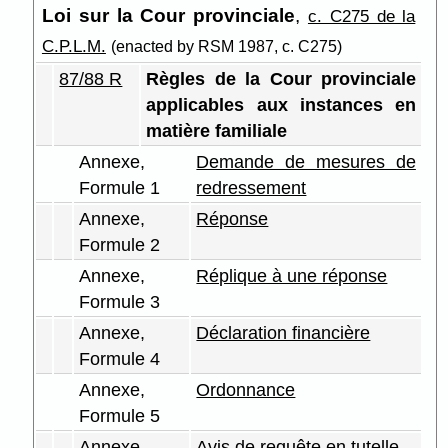
Loi sur la Cour provinciale
,
c. C275 de la
C.P.L.M.
(enacted by RSM 1987, c. C275)
87/88 R
Règles de la Cour provinciale
applicables aux instances en
matière familiale
Annexe,
Demande de mesures de
Formule 1
redressement
Annexe,
Réponse
Formule 2
Annexe,
Réplique à une réponse
Formule 3
Annexe,
Déclaration financière
Formule 4
Annexe,
Ordonnance
Formule 5
Annexe,
Avis de requête en tutelle