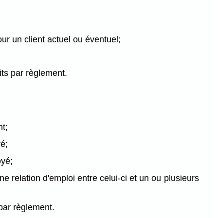
our un client actuel ou éventuel;
dits par règlement.
nt;
yé;
oyé;
ne relation d'emploi entre celui-ci et un ou plusieurs
s par règlement.