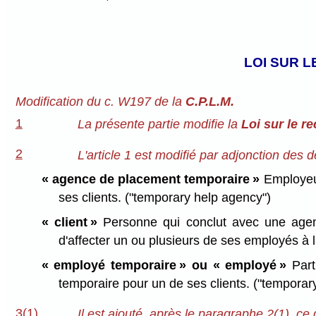
LOI SUR 
Modification du c. W197 de la
C.P.L.M.
1
La présente partie modifie la
Loi sur le r
2
L'article 1 est modifié par adjonction des d
« agence de placement temporaire »
Employeur 
ses clients. ("temporary help agency")
« client »
Personne qui conclut avec une agenc
d'affecter un ou plusieurs de ses employés à l'
« employé temporaire » ou « employé »
Parti
temporaire pour un de ses clients. ("tempora
3(1)
Il est ajouté, après le paragraphe 2(1), ce q