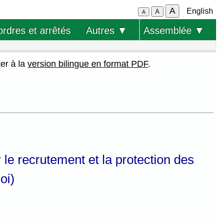
A
English
A
A
ordres et arrêtés
Autres ▼
Assemblée ▼
ter à la
version bilingue en format PDF
.
r le recrutement et la protection des
oi)