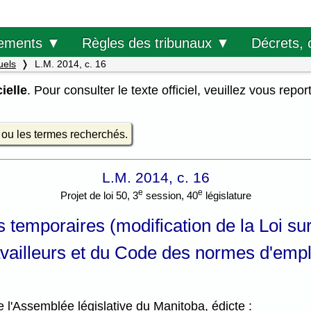
Décrets, 
ements ▼
Règles des tribunaux ▼
uels
L.M. 2014, c. 16
ielle
. Pour consulter le texte officiel, veuillez vous repor
e ou les termes recherchés.
L.M. 2014, c. 16
e
e
Projet de loi 50, 3
session, 40
législature
rs temporaires (modification de la Loi su
availleurs et du Code des normes d'empl
l'Assemblée législative du Manitoba, édicte :