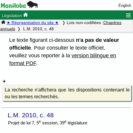
English
≡
Législation
★ Réorganisation du site ★
Lois non-codifiées :
Chapitres
annuels
L.M. 2010, c. 48
Le texte figurant ci-dessous
n'a pas de valeur
officielle
. Pour consulter le texte officiel,
veuillez vous reporter à la
version bilingue en
format PDF
.
La recherche n'affichera que les dispositions contenant le
ou les termes recherchés.
L.M. 2010, c. 48
e
e
Projet de loi 7, 5
session, 39
législature