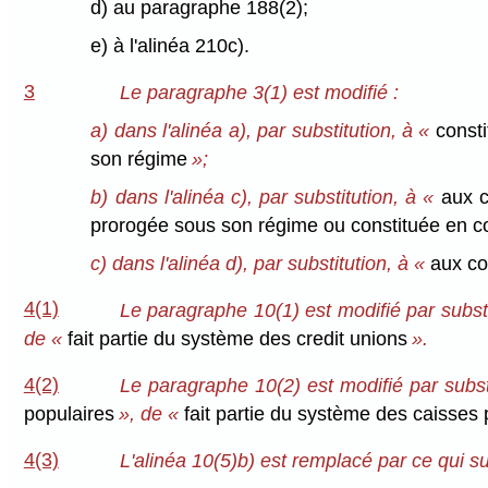
d) au paragraphe 188(2);
e) à l'alinéa 210c).
3
Le paragraphe 3(1) est modifié :
a) dans l'alinéa a), par substitution, à «
consti
son régime
»;
b) dans l'alinéa c), par substitution, à «
aux c
prorogée sous son régime ou constituée en co
c) dans l'alinéa d), par substitution, à «
aux c
4(1)
Le paragraphe 10(1) est modifié par substi
de «
fait partie du système des credit unions
».
4(2)
Le paragraphe 10(2) est modifié par substi
populaires
», de «
fait partie du système des caisses 
4(3)
L'alinéa 10(5)b) est remplacé par ce qui sui