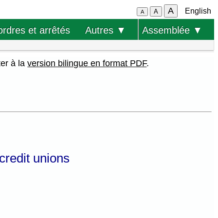
A
English
A
A
ordres et arrêtés
Autres ▼
Assemblée ▼
ter à la
version bilingue en format PDF
.
 credit unions