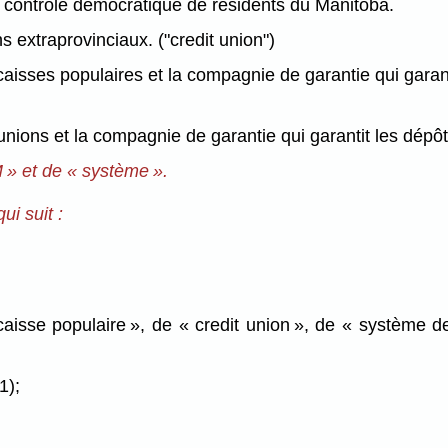
le contrôle démocratique de résidents du Manitoba.
ns extraprovinciaux. ("credit union")
aisses populaires et la compagnie de garantie qui garanti
unions et la compagnie de garantie qui garantit les dépôts
 » et de « système ».
ui suit :
 caisse populaire », de « credit union », de « système 
1);