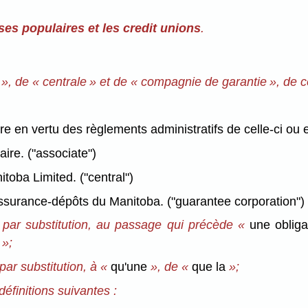
sses populaires et les credit unions
.
», de « centrale » et de « compagnie de garantie », de ce
e en vertu des règlements administratifs de celle-ci ou e
ire. ("associate")
toba Limited. ("central")
ssurance-dépôts du Manitoba. ("guarantee corporation")
, par substitution, au passage qui précède «
une obliga
s
»;
 par substitution, à «
qu'une
», de «
que la
»;
éfinitions suivantes :