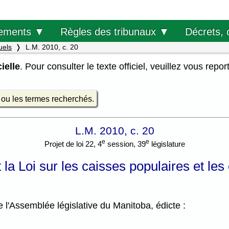
Décrets, 
ements ▼
Règles des tribunaux ▼
uels
L.M. 2010, c. 20
ielle
. Pour consulter le texte officiel, veuillez vous repor
e ou les termes recherchés.
L.M. 2010, c. 20
e
e
Projet de loi 22, 4
session, 39
législature
 la Loi sur les caisses populaires et les
l'Assemblée législative du Manitoba, édicte :