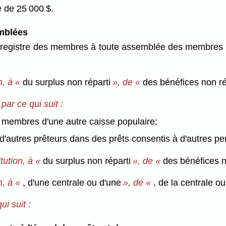
 de 25 000 $.
mblées
e registre des membres à toute assemblée des membres et
n, à «
du surplus non réparti
», de «
des bénéfices non ré
par ce qui suit :
ux membres d'une autre caisse populaire;
rêt d'autres prêteurs dans des prêts consentis à d'autres p
tution, à «
du surplus non réparti
», de «
des bénéfices n
n, à «
, d'une centrale ou d'une
», de «
, de la centrale ou
i suit :