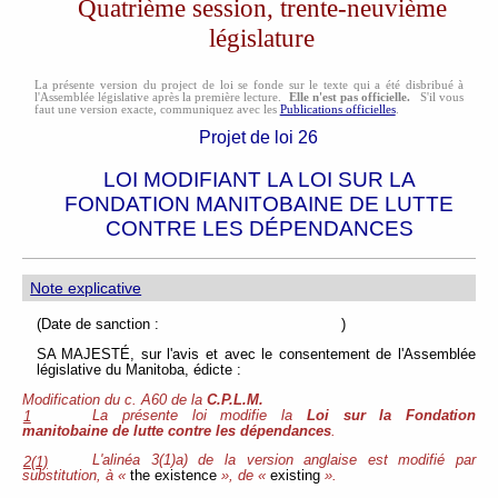
Quatrième session, trente-neuvième
législature
La présente version du project de loi se fonde sur le texte qui a été disbribué à
l'Assemblée législative après la première lecture.
Elle n'est pas officielle.
S'il vous
faut une version exacte, communiquez avec les
Publications officielles
.
Projet de loi 26
LOI MODIFIANT LA LOI SUR LA
FONDATION MANITOBAINE DE LUTTE
CONTRE LES DÉPENDANCES
Note explicative
(Date de sanction : )
SA MAJESTÉ, sur l'avis et avec le consentement de l'Assemblée
législative du Manitoba, édicte :
Modification du c. A60 de la
C.P.L.M.
La présente loi modifie la
Loi sur la Fondation
1
manitobaine de lutte contre les dépendances
.
L'alinéa 3(1)a) de la version anglaise est modifié par
2(1)
substitution, à «
the existence
», de «
existing
».