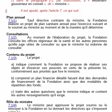
c) dans le paragraphe (7), par substitution, à «
lieutenant-
gouverneur en conseil
», de «
ministre
».
Il est ajouté, après l'article 7, ce qui suit :
5
Plan annuel
Sauf directive contraire du ministre, la Fondation
7.1(1)
élabore un projet de plan sanitaire annuel pour l'exercice suivant et
le soumet au ministre au moment et de la manière qu'il détermine.
Consultations
Au moment de l'élaboration du projet, la Fondation
7.1(2)
consulte les offices régionaux de la santé et les autres personnes
qu'elle juge utiles de consulter ou que le ministre lui ordonne de
consulter.
Contenu du projet
Le projet :
7.1(3)
a) indique comment la Fondation se propose de réaliser ses
objets et d'exercer ses pouvoirs en vertu de la présente loi,
conformément aux priorités que fixe le ministre;
b) comprend un plan financier détaillé faisant état des demandes
de financement de la Fondation ainsi que des modalités de
répartition des fonds;
c) traite des autres questions que le ministre indique et contient
les autres renseignements qu'il exige.
Rôle du ministre
Le ministre peut approuver le projet soumis ou le
7.1(4)
renvoyer à la Fondation en lui donnant les directives qui s'imposent