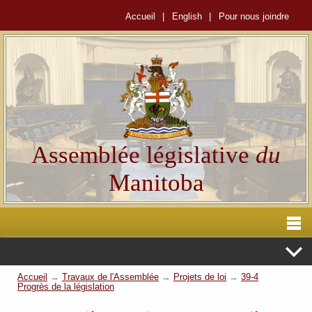
Accueil
|
English
|
Pour nous joindre
Assemblée législative
du
Manitoba
Accueil
→
Travaux de l'Assemblée
→
Projets de loi
→
39-4
Progrès de la législation