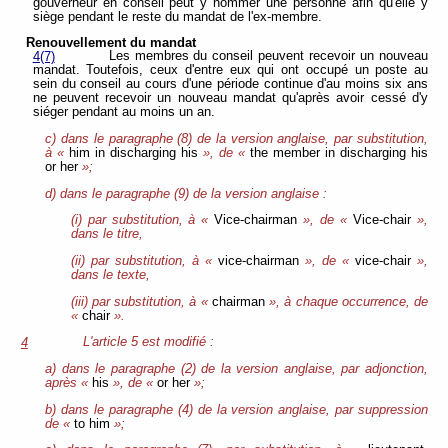
gouverneur en conseil peut y nommer une personne afin qu'elle y
siège pendant le reste du mandat de l'ex-membre.
Renouvellement du mandat
Les membres du conseil peuvent recevoir un nouveau
4(7)
mandat. Toutefois, ceux d'entre eux qui ont occupé un poste au
sein du conseil au cours d'une période continue d'au moins six ans
ne peuvent recevoir un nouveau mandat qu'après avoir cessé d'y
siéger pendant au moins un an.
c) dans le paragraphe (8) de la version anglaise, par substitution,
à «
him in discharging his
», de «
the member in discharging his
or her
»;
d) dans le paragraphe (9) de la version anglaise :
(i) par substitution, à «
Vice-chairman
», de «
Vice-chair
»,
dans le titre,
(ii) par substitution, à «
vice-chairman
», de «
vice-chair
»,
dans le texte,
(iii) par substitution, à «
chairman
», à chaque occurrence, de
«
chair
».
L'article 5 est modifié :
4
a) dans le paragraphe (2) de la version anglaise, par adjonction,
après «
his
», de «
or her
»;
b) dans le paragraphe (4) de la version anglaise, par suppression
de «
to him
»;