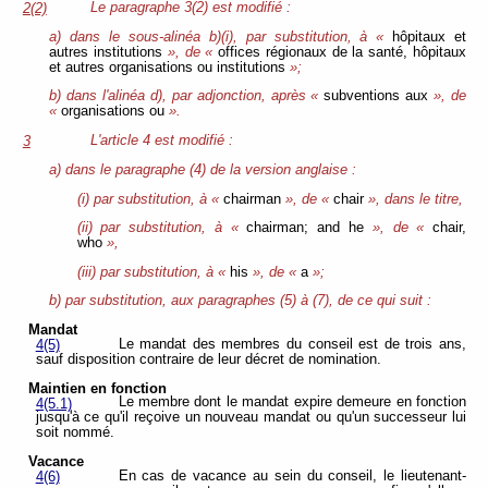
Le paragraphe 3(2) est modifié :
2(2)
a) dans le sous-alinéa b)(i), par substitution, à «
hôpitaux et
autres institutions
», de «
offices régionaux de la santé, hôpitaux
et autres organisations ou institutions
»;
b) dans l'alinéa d), par adjonction, après «
subventions aux
», de
«
organisations ou
».
L'article 4 est modifié :
3
a) dans le paragraphe (4) de la version anglaise :
(i) par substitution, à «
chairman
», de «
chair
», dans le titre,
(ii) par substitution, à «
chairman; and he
», de «
chair,
who
»,
(iii) par substitution, à «
his
», de «
a
»;
b) par substitution, aux paragraphes (5) à (7), de ce qui suit :
Mandat
Le mandat des membres du conseil est de trois ans,
4(5)
sauf disposition contraire de leur décret de nomination.
Maintien en fonction
Le membre dont le mandat expire demeure en fonction
4(5.1)
jusqu'à ce qu'il reçoive un nouveau mandat ou qu'un successeur lui
soit nommé.
Vacance
En cas de vacance au sein du conseil, le lieutenant-
4(6)