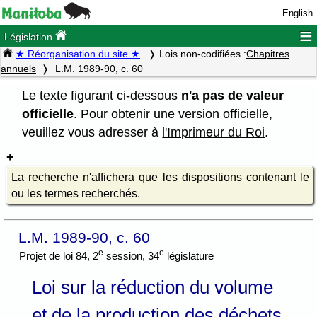
English
≡
Législation
★ Réorganisation du site ★
Lois non-codifiées :
Chapitres
annuels
L.M. 1989-90, c. 60
Le texte figurant ci-dessous
n'a pas de valeur
officielle
. Pour obtenir une version officielle,
veuillez vous adresser à
l'Imprimeur du Roi
.
La recherche n'affichera que les dispositions contenant le
ou les termes recherchés.
L.M. 1989-90, c. 60
e
e
Projet de loi 84, 2
session, 34
législature
Loi sur la réduction du volume
et de la production des déchets