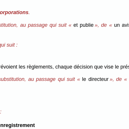
corporations
.
titution, au passage qui suit «
et publie
», de «
un avi
i suit :
révoient les règlements, chaque décision que vise le prés
ubstitution, au passage qui suit «
le directeur
», de 
:
'enregistrement