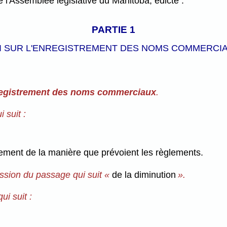
l'Assemblée législative du Manitoba, édicte :
PARTIE 1
I SUR L'ENREGISTREMENT DES NOMS COMMERCI
nregistrement des noms commerciaux
.
 suit :
trement de la manière que prévoient les règlements.
ssion du passage qui suit «
de la diminution
».
ui suit :