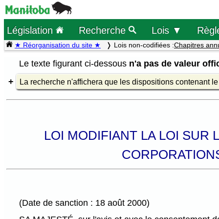
Législation
Recherche
Lois ▼
Règl
★ Réorganisation du site ★
Lois non-codifiées :
Chapitres ann
Le texte figurant ci-dessous
n'a pas de valeur offic
La recherche n'affichera que les dispositions contenant l
LOI MODIFIANT LA LOI SUR
CORPORATIONS 
(Date de sanction : 18 août 2000)