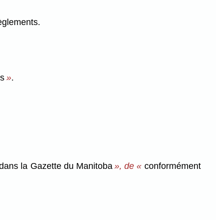
règlements.
ts
»
.
dans la Gazette du Manitoba
», de «
conformément