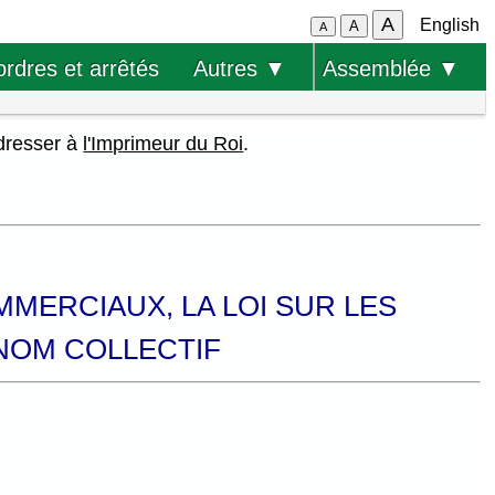
A
English
A
A
ordres et arrêtés
Autres ▼
Assemblée ▼
adresser à
l'Imprimeur du Roi
.
MMERCIAUX, LA LOI SUR LES
 NOM COLLECTIF