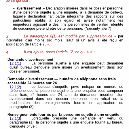
de ce qui suit :
« avertissement »
Déclaration insérée dans le dossier personnel
d'une personne sujette à une enquête, à la demande de celle-ci,
laquelle déclaration fait partie intégrante des rapports sur des
particuliers établis à son égard et avise notamment les
enquêteurs agissant à des fins personnelles de vérifier l'identité
de quiconque prétend être cette personne. ("security alert")
Le paragraphe 8(1) est modifié par suppression de «
par
3
intervalles d'au moins six mois, sauf si un avis a été reçu en
application de l'article 7,
».
Il est ajouté, après l'article 12, ce qui suit :
4
Demande d'avertissement
La personne sujette à une enquête peut demander
12.1(1)
qu'un bureau d'enquête privé insère un avertissement dans son
dossier personnel.
Demande d'avertissement — numéro de téléphone sans frais
accessible 24 heures sur 24
Le bureau d'enquête privé indique un numéro de
12.1(2)
téléphone que la personne sujette à une enquête peut composer
sans frais, 24 heures sur 24, afin de demander l'insertion d'un
avertissement dans son dossier personnel, son retrait ou la
modification des renseignements fournis en application du
paragraphe (3).
Renseignements fournis par la personne sujette à une enquête
Lorsqu'elle présente une demande en vertu du
12.1(3)
paragraphe (1), la personne sujette à une enquête fournit au bureau
d'enquête privé :