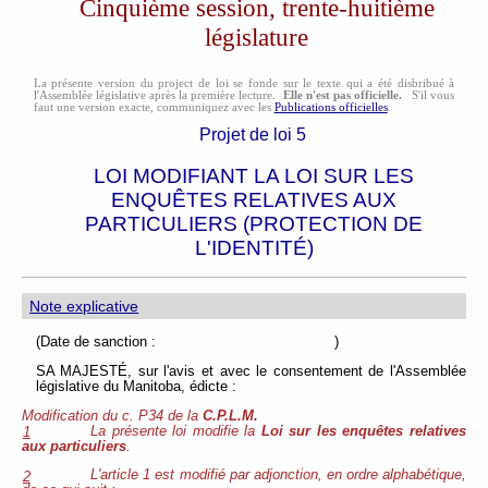
Cinquième session, trente-huitième
législature
La présente version du project de loi se fonde sur le texte qui a été disbribué à
l'Assemblée législative après la première lecture.
Elle n'est pas officielle.
S'il vous
faut une version exacte, communiquez avec les
Publications officielles
.
Projet de loi 5
LOI MODIFIANT LA LOI SUR LES
ENQUÊTES RELATIVES AUX
PARTICULIERS (PROTECTION DE
L'IDENTITÉ)
Note explicative
(Date de sanction : )
SA MAJESTÉ, sur l'avis et avec le consentement de l'Assemblée
législative du Manitoba, édicte :
Modification du c. P34 de la
C.P.L.M.
La présente loi modifie la
Loi sur les enquêtes relatives
1
aux particuliers
.
L'article 1 est modifié par adjonction, en ordre alphabétique,
2