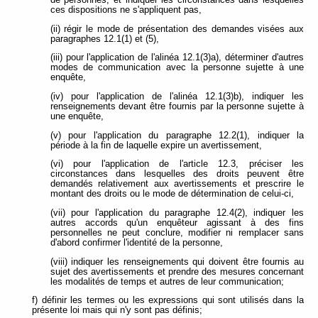
de personnes, et indiquer les circonstances dans lesquelles
ces dispositions ne s'appliquent pas,
(ii) régir le mode de présentation des demandes visées aux
paragraphes 12.1(1) et (5),
(iii) pour l'application de l'alinéa 12.1(3)a), déterminer d'autres
modes de communication avec la personne sujette à une
enquête,
(iv) pour l'application de l'alinéa 12.1(3)b), indiquer les
renseignements devant être fournis par la personne sujette à
une enquête,
(v) pour l'application du paragraphe 12.2(1), indiquer la
période à la fin de laquelle expire un avertissement,
(vi) pour l'application de l'article 12.3, préciser les
circonstances dans lesquelles des droits peuvent être
demandés relativement aux avertissements et prescrire le
montant des droits ou le mode de détermination de celui-ci,
(vii) pour l'application du paragraphe 12.4(2), indiquer les
autres accords qu'un enquêteur agissant à des fins
personnelles ne peut conclure, modifier ni remplacer sans
d'abord confirmer l'identité de la personne,
(viii) indiquer les renseignements qui doivent être fournis au
sujet des avertissements et prendre des mesures concernant
les modalités de temps et autres de leur communication;
f) définir les termes ou les expressions qui sont utilisés dans la
présente loi mais qui n'y sont pas définis;