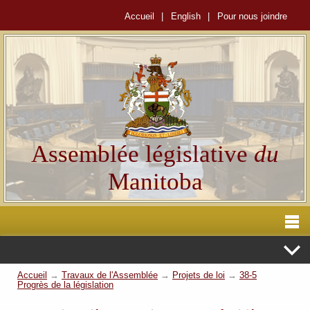
Accueil
|
English
|
Pour nous joindre
Assemblée législative
du
Manitoba
Accueil
→
Travaux de l'Assemblée
→
Projets de loi
→
38-5
Progrès de la législation