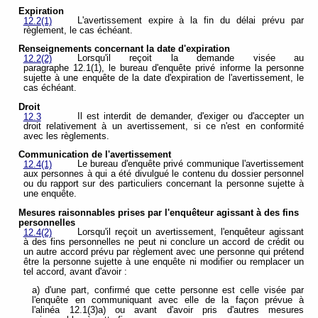
Expiration
L'avertissement expire à la fin du délai prévu par
12.2(1)
règlement, le cas échéant.
Renseignements concernant la date d'expiration
Lorsqu'il reçoit la demande visée au
12.2(2)
paragraphe 12.1(1), le bureau d'enquête privé informe la personne
sujette à une enquête de la date d'expiration de l'avertissement, le
cas échéant.
Droit
Il est interdit de demander, d'exiger ou d'accepter un
12.3
droit relativement à un avertissement, si ce n'est en conformité
avec les règlements.
Communication de l'avertissement
Le bureau d'enquête privé communique l'avertissement
12.4(1)
aux personnes à qui a été divulgué le contenu du dossier personnel
ou du rapport sur des particuliers concernant la personne sujette à
une enquête.
Mesures raisonnables prises par l'enquêteur agissant à des fins
personnelles
Lorsqu'il reçoit un avertissement, l'enquêteur agissant
12.4(2)
à des fins personnelles ne peut ni conclure un accord de crédit ou
un autre accord prévu par règlement avec une personne qui prétend
être la personne sujette à une enquête ni modifier ou remplacer un
tel accord, avant d'avoir :
a) d'une part, confirmé que cette personne est celle visée par
l'enquête en communiquant avec elle de la façon prévue à
l'alinéa 12.1(3)a) ou avant d'avoir pris d'autres mesures