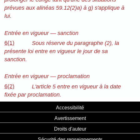
prévues aux alinéas 59.12(2)a) à g) s'applique à
lui.
Entrée en vigueur — sanction
6(1)
Sous réserve du paragraphe (2), la
présente loi entre en vigueur le jour de sa
sanction.
Entrée en vigueur — proclamation
6(2)
L'article 5 entre en vigueur à la date
fixée par proclamation.
Accessibilité
Avertissement
Droits d'auteur
Sécurité des renseignements