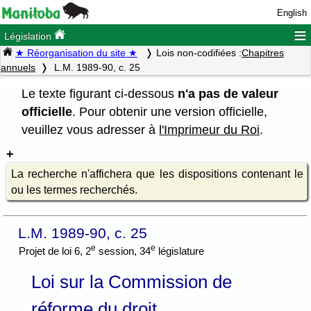
English
≡
Législation
★ Réorganisation du site ★
Lois non-codifiées :
Chapitres
annuels
L.M. 1989-90, c. 25
Le texte figurant ci-dessous
n'a pas de valeur
officielle
. Pour obtenir une version officielle,
veuillez vous adresser à
l'Imprimeur du Roi
.
La recherche n'affichera que les dispositions contenant le
ou les termes recherchés.
L.M. 1989-90, c. 25
e
e
Projet de loi 6, 2
session, 34
législature
Loi sur la Commission de
réforme du droit