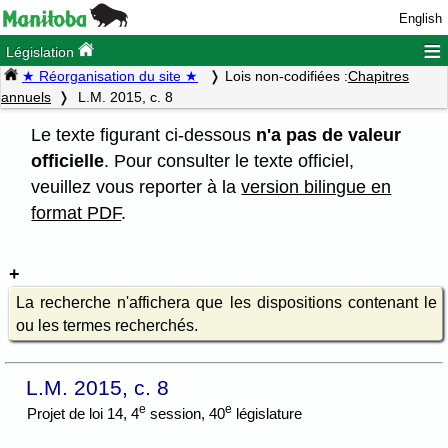
English
≡
Législation
★ Réorganisation du site ★
Lois non-codifiées :
Chapitres
annuels
L.M. 2015, c. 8
Le texte figurant ci-dessous
n'a pas de valeur
officielle
. Pour consulter le texte officiel,
veuillez vous reporter à la
version bilingue en
format PDF
.
La recherche n'affichera que les dispositions contenant le
ou les termes recherchés.
L.M. 2015, c. 8
e
e
Projet de loi 14, 4
session, 40
législature