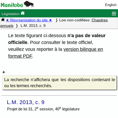
English
≡
Législation
★ Réorganisation du site ★
Lois non-codifiées :
Chapitres
annuels
L.M. 2013, c. 9
Le texte figurant ci-dessous
n'a pas de valeur
officielle
. Pour consulter le texte officiel,
veuillez vous reporter à la
version bilingue en
format PDF
.
La recherche n'affichera que les dispositions contenant le
ou les termes recherchés.
L.M. 2013, c. 9
e
e
Projet de loi 31, 2
session, 40
législature