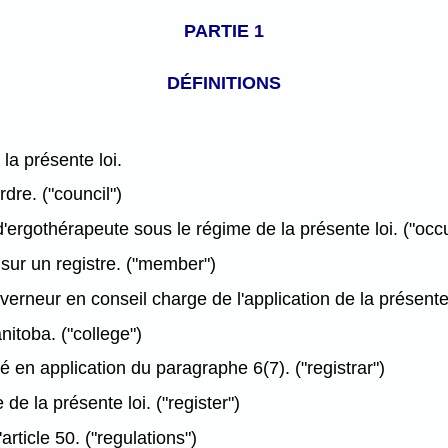
PARTIE 1
DÉFINITIONS
 la présente loi.
dre. ("council")
d'ergothérapeute sous le régime de la présente loi. ("occu
sur un registre. ("member")
erneur en conseil charge de l'application de la présente l
itoba. ("college")
 en application du paragraphe 6(7). ("registrar")
 de la présente loi. ("register")
rticle 50. ("regulations")