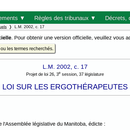
Décrets, 
ements ▼
Règles des tribunaux ▼
uels
L.M. 2002, c. 17
ielle
. Pour obtenir une version officielle, veuillez vous 
e ou les termes recherchés.
L.M. 2002, c. 17
e
Projet de loi 26, 3
session, 37 législature
LOI SUR LES ERGOTHÉRAPEUTES
l'Assemblée législative du Manitoba, édicte :