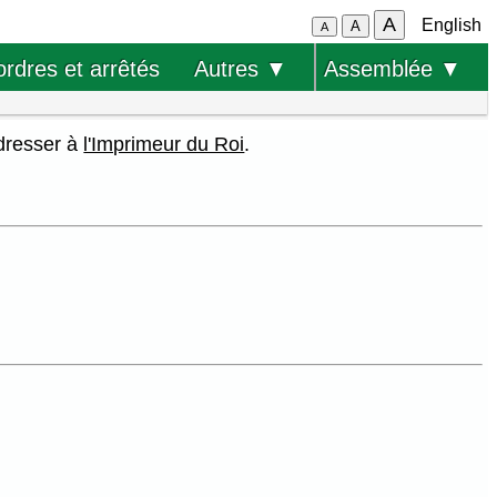
A
English
A
A
ordres et arrêtés
Autres ▼
Assemblée ▼
adresser à
l'Imprimeur du Roi
.