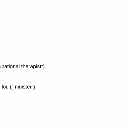
pational therapist")
oi. ("minister")