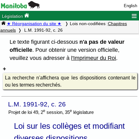
English
≡
Législation
★ Réorganisation du site ★
Lois non-codifiées :
Chapitres
annuels
L.M. 1991-92, c. 26
Le texte figurant ci-dessous
n'a pas de valeur
officielle
. Pour obtenir une version officielle,
veuillez vous adresser à
l'Imprimeur du Roi
.
La recherche n'affichera que les dispositions contenant le
ou les termes recherchés.
L.M. 1991-92, c. 26
e
e
Projet de loi 49, 2
session, 35
législature
Loi sur les collèges et modifiant
diverses dispositions