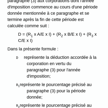
paragraphe (3) aux corporations dont l'année
d'imposition commence au cours d'une période
donnée mentionnée à ce paragraphe et se
termine après la fin de cette période est
calculée comme suit :
D = (R
x A/E x I) + (R
x B/E x I) + (R
x
1
2
3
C/E x I)
Dans la présente formule :
représente la déduction accordée à la
D
corporation en vertu du
paragraphe (3) pour l'année
d'imposition;
représente le pourcentage précisé au
R
1
paragraphe (3) pour la période
donnée;
représente le pourcentage précisé au
R
2