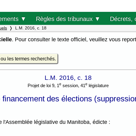
Décrets, 
ements ▼
Règles des tribunaux ▼
uels
L.M. 2016, c. 18
ielle
. Pour consulter le texte officiel, veuillez vous repor
e ou les termes recherchés.
L.M. 2016, c. 18
e
e
Projet de loi 9, 1
session, 41
législature
le financement des élections (suppression
l'Assemblée législative du Manitoba, édicte :