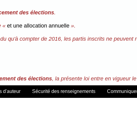
ncement des élections
.
e «
et une allocation annuelle
».
du qu'à compter de 2016, les partis inscrits ne peuvent r
cement des élections
, la présente loi entre en vigueur l
s d'auteur
Sécurité des renseignements
Communiquer