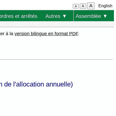
A
English
A
A
ordres et arrêtés
Autres ▼
Assemblée ▼
ter à la
version bilingue en format PDF
.
 de l'allocation annuelle)