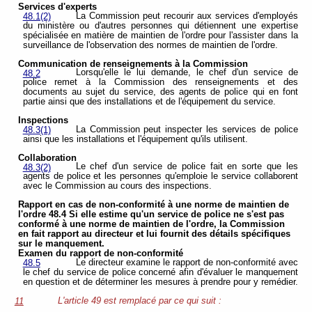
Services d'experts
La Commission peut recourir aux services d'employés
48.1(2)
du ministère ou d'autres personnes qui détiennent une expertise
spécialisée en matière de maintien de l'ordre pour l'assister dans la
surveillance de l'observation des normes de maintien de l'ordre.
Communication de renseignements à la Commission
Lorsqu'elle le lui demande, le chef d'un service de
48.2
police remet à la Commission des renseignements et des
documents au sujet du service, des agents de police qui en font
partie ainsi que des installations et de l'équipement du service.
Inspections
La Commission peut inspecter les services de police
48.3(1)
ainsi que les installations et l'équipement qu'ils utilisent.
Collaboration
Le chef d'un service de police fait en sorte que les
48.3(2)
agents de police et les personnes qu'emploie le service collaborent
avec le Commission au cours des inspections.
Rapport en cas de non-conformité à une norme de maintien de
l'ordre 48.4 Si elle estime qu'un service de police ne s'est pas
conformé à une norme de maintien de l'ordre, la Commission
en fait rapport au directeur et lui fournit des détails spécifiques
sur le manquement.
Examen du rapport de non-conformité
Le directeur examine le rapport de non-conformité avec
48.5
le chef du service de police concerné afin d'évaluer le manquement
en question et de déterminer les mesures à prendre pour y remédier.
L'article 49 est remplacé par ce qui suit :
11