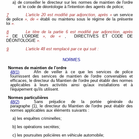
a) de conseiller le directeur sur les normes de maintien de l'ordre
et le code de déontologie à l'intention des agents de police;
L'article 20 est modifié par adjonction, après
«
un service
7
de police
», de «
établi ou maintenu sous le régime de la présente
loi
».
Le titre de la partie 6 est modifié par adjonction, après
8
«
DE L'ORDRE
», de «
, DIRECTIVES ET CODE DE
DÉONTOLOGIE
».
L'article 48 est remplacé par ce qui suit :
9
NORMES
Normes de maintien de l'ordre
Afin de veiller à ce que les services de police
48(1)
fournissent des services de maintien de l'ordre convenables et
efficaces, le directeur du Maintien de l'ordre peut établir des normes
applicables à leurs activités ainsi qu'aux installations et à
l'équipement qu'ils utilisent.
Normes particulières
Sans préjudice de la portée générale du
48(2)
paragraphe (1), le directeur du Maintien de l'ordre peut établir des
normes applicables aux éléments suivants :
a) les enquêtes criminelles;
b) les opérations secrètes;
c) les poursuites policières en véhicule automobile;