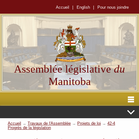
Accueil
|
English
|
Pour nous joindre
Assemblée législative
du
Manitoba
Accueil
→
Travaux de l'Assemblée
→
Projets de loi
→
42-4
Progrès de la législation