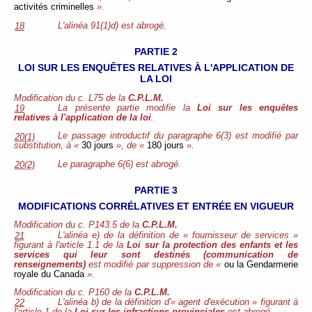
activités criminelles
».
L'alinéa 91(1)d) est abrogé.
18
PARTIE 2
LOI SUR LES ENQUÊTES RELATIVES À L'APPLICATION DE
LA LOI
Modification du c. L75 de la
C.P.L.M.
La présente partie modifie la
Loi sur les enquêtes
19
relatives à l'application de la loi
.
Le passage introductif du paragraphe 6(3) est modifié par
20(1)
substitution, à «
30 jours
», de «
180 jours
».
Le paragraphe 6(6) est abrogé.
20(2)
PARTIE 3
MODIFICATIONS CORRÉLATIVES ET ENTRÉE EN VIGUEUR
Modification du c. P143.5 de la
C.P.L.M.
L'alinéa e) de la définition de « fournisseur de services »
21
figurant à l'article 1.1 de la
Loi sur la protection des enfants et les
services qui leur sont destinés (communication de
renseignements)
est modifié par suppression de «
ou la Gendarmerie
royale du Canada
».
Modification du c. P160 de la
C.P.L.M.
L'alinéa b) de la définition d'« agent d'exécution » figurant à
22