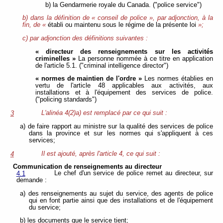
b) la Gendarmerie royale du Canada. ("police service")
b) dans la définition de « conseil de police », par adjonction, à la
fin, de «
établi ou maintenu sous le régime de la présente loi
»;
c) par adjonction des définitions suivantes :
« directeur des renseignements sur les activités
criminelles »
La personne nommée à ce titre en application
de l'article 5.1. ("criminal intelligence director")
« normes de maintien de l'ordre »
Les normes établies en
vertu de l'article 48 applicables aux activités, aux
installations et à l'équipement des services de police.
("policing standards")
L'alinéa 4(2)a) est remplacé par ce qui suit :
3
a) de faire rapport au ministre sur la qualité des services de police
dans la province et sur les normes qui s'appliquent à ces
services;
Il est ajouté, après l'article 4, ce qui suit :
4
Communication de renseignements au directeur
Le chef d'un service de police remet au directeur, sur
4.1
demande :
a) des renseignements au sujet du service, des agents de police
qui en font partie ainsi que des installations et de l'équipement
du service;
b) les documents que le service tient;