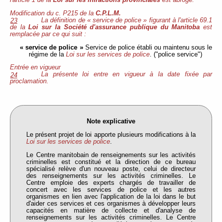
l'article 1 de la
Loi sur les infractions provinciales
est abrogé.
Modification du c. P215 de la
C.P.L.M.
La définition de « service de police » figurant à l'article 69.1
23
de la
Loi sur la Société d'assurance publique du Manitoba
est
remplacée par ce qui suit :
« service de police »
Service de police établi ou maintenu sous le
régime de la
Loi sur les services de police
. ("police service")
Entrée en vigueur
La présente loi entre en vigueur à la date fixée par
24
proclamation.
Note explicative
Le présent projet de loi apporte plusieurs modifications à la
Loi sur les services de police
.
Le Centre manitobain de renseignements sur les activités
criminelles est constitué et la direction de ce bureau
spécialisé relève d'un nouveau poste, celui de directeur
des renseignements sur les activités criminelles. Le
Centre emploie des experts chargés de travailler de
concert avec les services de police et les autres
organismes en lien avec l'application de la loi dans le but
d'aider ces services et ces organismes à développer leurs
capacités en matière de collecte et d'analyse de
renseignements sur les activités criminelles. Le Centre