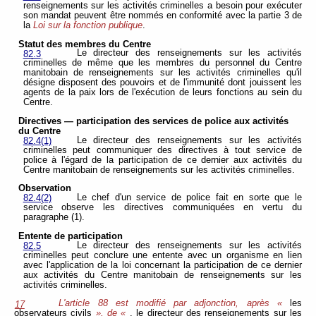
renseignements sur les activités criminelles a besoin pour exécuter
son mandat peuvent être nommés en conformité avec la partie 3 de
la
Loi sur la fonction publique
.
Statut des membres du Centre
Le directeur des renseignements sur les activités
82.3
criminelles de même que les membres du personnel du Centre
manitobain de renseignements sur les activités criminelles qu'il
désigne disposent des pouvoirs et de l'immunité dont jouissent les
agents de la paix lors de l'exécution de leurs fonctions au sein du
Centre.
Directives — participation des services de police aux activités
du Centre
Le directeur des renseignements sur les activités
82.4(1)
criminelles peut communiquer des directives à tout service de
police à l'égard de la participation de ce dernier aux activités du
Centre manitobain de renseignements sur les activités criminelles.
Observation
Le chef d'un service de police fait en sorte que le
82.4(2)
service observe les directives communiquées en vertu du
paragraphe (1).
Entente de participation
Le directeur des renseignements sur les activités
82.5
criminelles peut conclure une entente avec un organisme en lien
avec l'application de la loi
concernant la participation de ce dernier
aux activités du Centre manitobain de renseignements sur les
activités criminelles.
L'article 88 est modifié par adjonction, après «
les
17
observateurs civils
», de «
, le directeur des renseignements sur les