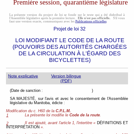
Première session, quarantième législature
La présente version du project de loi se fonde sur le texte qui a été disbribué à
l'Assemblée législative après la première lecture.
Elle n'est pas officielle.
S'il vous
faut une version exacte, communiquez avec les
Publications officielles
.
Projet de loi 32
LOI MODIFIANT LE CODE DE LA ROUTE
(POUVOIRS DES AUTORITÉS CHARGÉES
DE LA CIRCULATION À L'ÉGARD DES
BICYCLETTES)
Note explicative
Version bilingue
(PDF)
(Date de sanction : )
SA MAJESTÉ, sur l'avis et avec le consentement de l'Assemblée
législative du Manitoba, édicte :
Modification du c. H60 de la
C.P.L.M.
La présente loi modifie le
Code de la route
.
1
Il est ajouté, avant l'article 1, l'intertitre «
DÉFINITIONS ET
2
INTERPRÉTATION
».