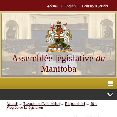
Accueil
|
English
|
Pour nous joindre
Assemblée législative
du
Manitoba
Accueil
→
Travaux de l'Assemblée
→
Projets de loi
→
40-1
Progrès de la législation