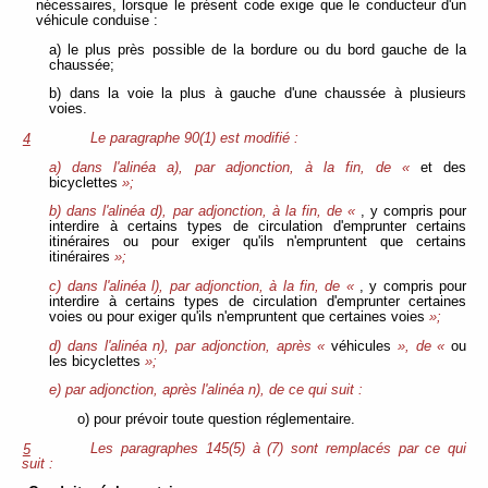
nécessaires, lorsque le présent code exige que le conducteur d'un
véhicule conduise :
a) le plus près possible de la bordure ou du bord gauche de la
chaussée;
b) dans la voie la plus à gauche d'une chaussée à plusieurs
voies.
Le paragraphe 90(1) est modifié :
4
a) dans l'alinéa a), par adjonction, à la fin, de «
et des
bicyclettes
»;
b) dans l'alinéa d), par adjonction, à la fin, de «
, y compris pour
interdire à certains types de circulation d'emprunter certains
itinéraires ou pour exiger qu'ils n'empruntent que certains
itinéraires
»;
c) dans l'alinéa l), par adjonction, à la fin, de «
, y compris pour
interdire à certains types de circulation d'emprunter certaines
voies ou pour exiger qu'ils n'empruntent que certaines voies
»;
d) dans l'alinéa n), par adjonction, après «
véhicules
», de «
ou
les bicyclettes
»;
e) par adjonction, après l'alinéa n), de ce qui suit :
o) pour prévoir toute question réglementaire.
Les paragraphes 145(5) à (7) sont remplacés par ce qui
5
suit :