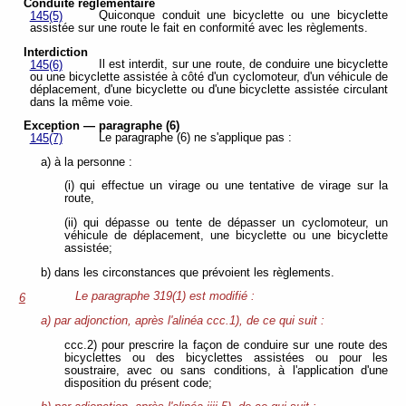
Conduite réglementaire
Quiconque conduit une bicyclette ou une bicyclette
145(5)
assistée sur une route le fait en conformité avec les règlements.
Interdiction
Il est interdit, sur une route, de conduire une bicyclette
145(6)
ou une bicyclette assistée à côté d'un cyclomoteur, d'un véhicule de
déplacement, d'une bicyclette ou d'une bicyclette assistée circulant
dans la même voie.
Exception — paragraphe (6)
Le paragraphe (6) ne s'applique pas :
145(7)
a) à la personne :
(i) qui effectue un virage ou une tentative de virage sur la
route,
(ii) qui dépasse ou tente de dépasser un cyclomoteur, un
véhicule de déplacement, une bicyclette ou une bicyclette
assistée;
b) dans les circonstances que prévoient les règlements.
Le paragraphe 319(1) est modifié :
6
a) par adjonction, après l'alinéa ccc.1), de ce qui suit :
ccc.2) pour prescrire la façon de conduire sur une route des
bicyclettes ou des bicyclettes assistées ou pour les
soustraire, avec ou sans conditions, à l'application d'une
disposition du présent code;