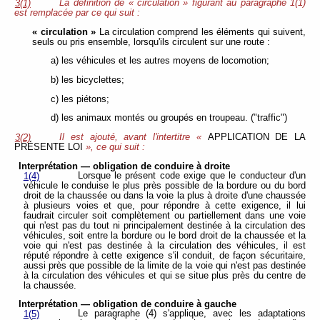
La définition de « circulation » figurant au paragraphe 1(1)
3(1)
est remplacée par ce qui suit :
« circulation »
La circulation comprend les éléments qui suivent,
seuls ou pris ensemble, lorsqu'ils circulent sur une route :
a) les véhicules et les autres moyens de locomotion;
b) les bicyclettes;
c) les piétons;
d) les animaux montés ou groupés en troupeau. ("traffic")
Il est ajouté, avant l'intertitre «
APPLICATION DE LA
3(2)
PRÉSENTE LOI
», ce qui suit :
Interprétation — obligation de conduire à droite
Lorsque le présent code exige que le conducteur d'un
1(4)
véhicule le conduise le plus près possible de la bordure ou du bord
droit de la chaussée ou dans la voie la plus à droite d'une chaussée
à plusieurs voies et que, pour répondre à cette exigence, il lui
faudrait circuler soit complètement ou partiellement dans une voie
qui n'est pas du tout ni principalement destinée à la circulation des
véhicules, soit entre la bordure ou le bord droit de la chaussée et la
voie qui n'est pas destinée à la circulation des véhicules, il est
réputé répondre à cette exigence s'il conduit, de façon sécuritaire,
aussi près que possible de la limite de la voie qui n'est pas destinée
à la circulation des véhicules et qui se situe plus près du centre de
la chaussée.
Interprétation — obligation de conduire à gauche
Le paragraphe (4) s'applique, avec les adaptations
1(5)