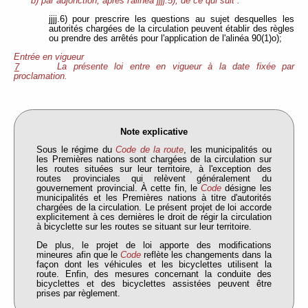
b) par adjonction, après l'alinéa jjjj.5), de ce qui suit :
jjjj.6) pour prescrire les questions au sujet desquelles les
autorités chargées de la circulation peuvent établir des règles
ou prendre des arrêtés pour l'application de l'alinéa 90(1)o);
Entrée en vigueur
La présente loi entre en vigueur à la date fixée par
7
proclamation.
Note explicative
Sous le régime du
Code de la route
, les municipalités ou
les Premières nations sont chargées de la circulation sur
les routes situées sur leur territoire, à l'exception des
routes provinciales qui relèvent généralement du
gouvernement provincial. À cette fin, le
Code
désigne les
municipalités et les Premières nations à titre d'autorités
chargées de la circulation. Le présent projet de loi accorde
explicitement à ces dernières le droit de régir la circulation
à bicyclette sur les routes se situant sur leur territoire.
De plus, le projet de loi apporte des modifications
mineures afin que le
Code
reflète les changements dans la
façon dont les véhicules et les bicyclettes utilisent la
route. Enfin, des mesures concernant la conduite des
bicyclettes et des bicyclettes assistées peuvent être
prises par règlement.