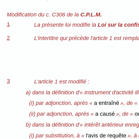
Modification du c. C306 de la
C.P.L.M.
1
La présente loi modifie la
Loi sur la conf
2
L'intertitre qui précède l'article 1 est rempl
3
L'article 1 est modifié :
a) dans la définition d'« instrument d'activité il
(i) par adjonction, après «
a entraîné
», de «
(ii) par adjonction, après «
a causé
», de «
o
b) dans la définition d'« intérêt antérieur enreg
(i) par substitution, à «
l'avis de requête
», à