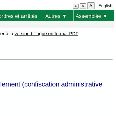
A
English
A
A
ordres et arrêtés
Autres ▼
Assemblée ▼
ter à la
version bilingue en format PDF
.
ellement (confiscation administrative