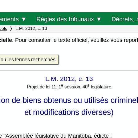
Décrets, 
ements ▼
Règles des tribunaux ▼
uels
L.M. 2012, c. 13
ielle
. Pour consulter le texte officiel, veuillez vous repor
e ou les termes recherchés.
L.M. 2012, c. 13
e
e
Projet de loi 11, 1
session, 40
législature
tion de biens obtenus ou utilisés crimin
et modifications diverses)
l'Assemblée législative du Manitoba, édicte :