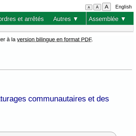
A
English
A
A
ordres et arrêtés
Autres ▼
Assemblée ▼
ter à la
version bilingue en format PDF
.
 pâturages communautaires et des