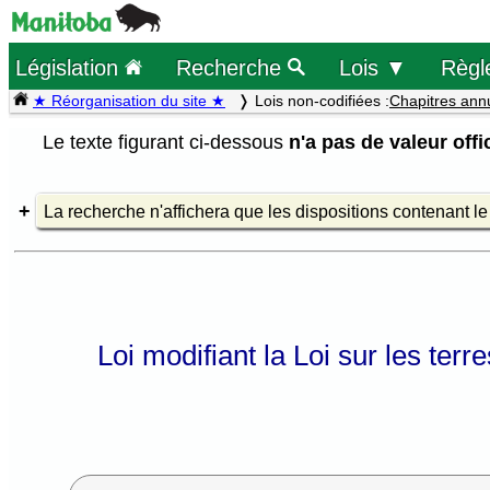
Législation
Recherche
Lois ▼
Règl
★ Réorganisation du site ★
Lois non-codifiées :
Chapitres ann
Le texte figurant ci-dessous
n'a pas de valeur offic
La recherche n'affichera que les dispositions contenant l
Loi modifiant la Loi sur les te