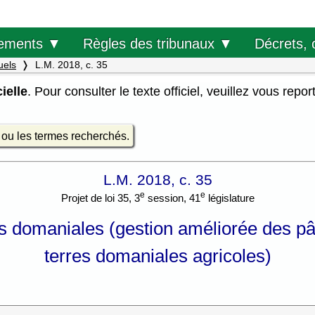
Décrets, 
ements ▼
Règles des tribunaux ▼
uels
L.M. 2018, c. 35
ielle
. Pour consulter le texte officiel, veuillez vous repor
e ou les termes recherchés.
L.M. 2018, c. 35
e
e
Projet de loi 35, 3
session, 41
législature
rres domaniales (gestion améliorée des
terres domaniales agricoles)