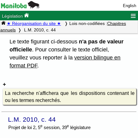
English
≡
Législation
★ Réorganisation du site ★
Lois non-codifiées :
Chapitres
annuels
L.M. 2010, c. 44
Le texte figurant ci-dessous
n'a pas de valeur
officielle
. Pour consulter le texte officiel,
veuillez vous reporter à la
version bilingue en
format PDF
.
La recherche n'affichera que les dispositions contenant le
ou les termes recherchés.
L.M. 2010, c. 44
e
e
Projet de loi 2, 5
session, 39
législature