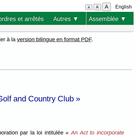
A
English
A
A
ordres et arrêtés
Autres ▼
Assemblée ▼
ter à la
version bilingue en format PDF
.
 Golf and Country Club »
ration par la loi intitulée «
An Act to incorporate