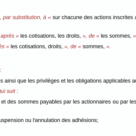
, par substitution, à «
sur chacune des actions inscrit
, après «
les cotisations, les droits,
», de «
les sommes,
»
rès «
les cotisations, droits,
», de «
sommes,
».
:
s ainsi que les privilèges et les obligations applicable
ui suit :
oits et des sommes payables par les actionnaires ou par
 suspension ou l'annulation des adhésions;