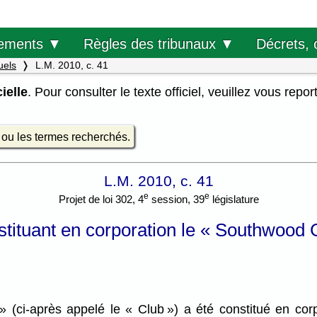
Décrets, 
ements ▼
Règles des tribunaux ▼
uels
L.M. 2010, c. 41
ielle
. Pour consulter le texte officiel, veuillez vous repor
e ou les termes recherchés.
L.M. 2010, c. 41
e
e
Projet de loi 302, 4
session, 39
législature
nstituant en corporation le « Southwood
(ci-après appelé le « Club ») a été constitué en corpo