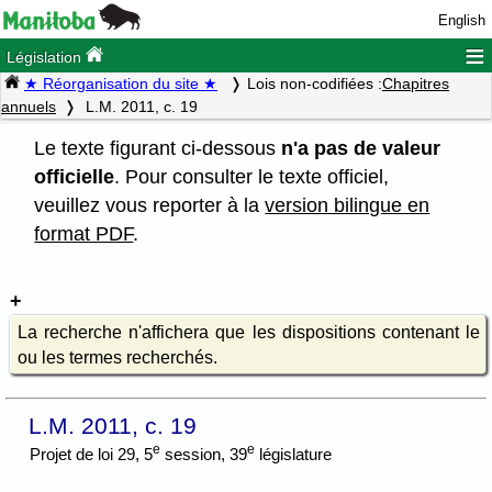
English
≡
Législation
★ Réorganisation du site ★
Lois non-codifiées :
Chapitres
annuels
L.M. 2011, c. 19
Le texte figurant ci-dessous
n'a pas de valeur
officielle
. Pour consulter le texte officiel,
veuillez vous reporter à la
version bilingue en
format PDF
.
La recherche n'affichera que les dispositions contenant le
ou les termes recherchés.
L.M. 2011, c. 19
e
e
Projet de loi 29, 5
session, 39
législature