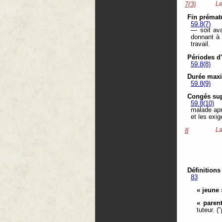
Le
7(3)
Fin prémat
59.8(7)
— soit ava
donnant à 
travail.
Périodes d
59.8(8)
Durée max
59.8(9)
Congés su
59.8(10)
malade apr
et les exi
La
8
Définitions
83
« jeune 
« paren
tuteur. (