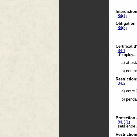
Interdicti
84(1)
Obligation
84(2)
Certificat 
84.1
d'employabi
a) attes
b) compo
Restriction
84.2
a) entre
b) penda
Protection 
84.3(1)
seul entre
Restriction