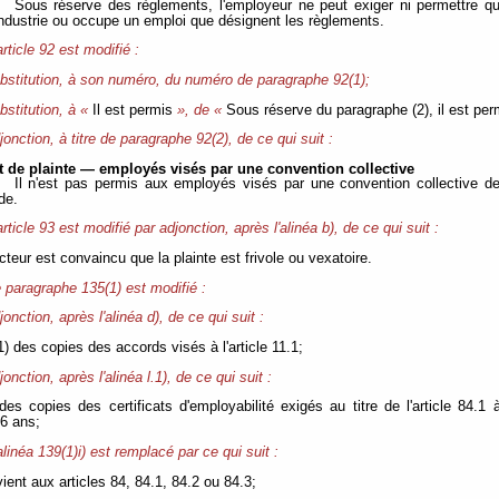
Sous réserve des règlements, l'employeur ne peut exiger ni permettre qu
ndustrie ou occupe un emploi que désignent les règlements.
article 92 est modifié :
ubstitution, à son numéro, du numéro de paragraphe 92(1);
bstitution, à «
Il est permis
», de «
Sous réserve du paragraphe (2), il est per
jonction, à titre de paragraphe 92(2), de ce qui suit :
t de plainte — employés visés par une convention collective
Il n'est pas permis aux employés visés par une convention collective d
de.
article 93 est modifié par adjonction, après l'alinéa b), de ce qui suit :
ecteur est convaincu que la plainte est frivole ou vexatoire.
 paragraphe 135(1) est modifié :
jonction, après l'alinéa d), de ce qui suit :
1) des copies des accords visés à l'article 11.1;
jonction, après l'alinéa l.1), de ce qui suit :
 des copies des certificats d'employabilité exigés au titre de l'article 84
6 ans;
alinéa 139(1)i) est remplacé par ce qui suit :
vient aux articles 84, 84.1, 84.2 ou 84.3;