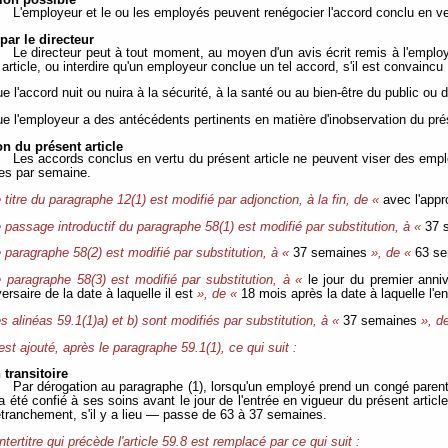
ion possible
L'employeur et le ou les employés peuvent renégocier l'accord conclu en ve
 par le directeur
Le directeur peut à tout moment, au moyen d'un avis écrit remis à l'employe
article, ou interdire qu'un employeur conclue un tel accord, s'il est convaincu 
ue l'accord nuit ou nuira à la sécurité, à la santé ou au bien-être du public o
que l'employeur a des antécédents pertinents en matière d'inobservation du pr
on du présent article
Les accords conclus en vertu du présent article ne peuvent viser des empl
es par semaine.
 titre du paragraphe 12(1) est modifié par adjonction, à la fin, de «
avec l'appr
 passage introductif du paragraphe 58(1) est modifié par substitution, à «
37 
 paragraphe 58(2) est modifié par substitution, à «
37 semaines
», de «
63 s
 paragraphe 58(3) est modifié par substitution, à «
le jour du premier anni
ersaire de la date à laquelle il est
», de «
18 mois après la date à laquelle l'en
s alinéas 59.1(1)a) et b) sont modifiés par substitution, à «
37 semaines
», d
 est ajouté, après le paragraphe 59.1(1), ce qui suit :
 transitoire
Par dérogation au paragraphe (1), lorsqu'un employé prend un congé parental
 été confié à ses soins avant le jour de l'entrée en vigueur du présent article
tranchement, s'il y a lieu — passe de 63 à 37 semaines.
intertitre qui précède l'article 59.8 est remplacé par ce qui suit :