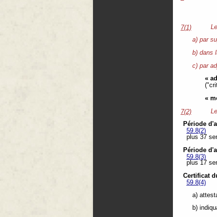
Le
7(1)
a) par su
b) dans 
c) par ad
« a
("cri
« m
Le
7(2)
Période d'
59.8(2)
plus 37 se
Période d'
59.8(3)
plus 17 se
Certificat 
59.8(4)
a) attest
b) indiqu