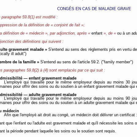
CONGÉS EN CAS DE MALADIE GRAVE
 paragraphe 59.8(1) est modifié :
ppression de la définition de « conjoint de fait »;
la définition de « médecin », par adjonction, après «
enfant
», de «
ou à un adu
jonction des définitions qui suivent :
dulte gravement malade »
S'entend au sens des règlements pris en vertu d
tically ill adult")
embre de la famille »
S'entend au sens de l'article 59.2. ("family member")
s paragraphes 59.8(2) à (4) sont remplacés par ce qui suit :
admissibilité — enfant gravement malade
L'employé qui travaille pour le même employeur depuis au moins 30 jou
maines pour offrir des soins ou du soutien à un enfant gravement malade qui 
admissibilité — adulte gravement malade
L'employé qui travaille pour le même employeur depuis au moins 90 jou
maines pour offrir des soins ou du soutien à un adulte gravement malade qui 
du médecin
Afin que l'employé ait droit au congé, un médecin doit délivrer un certificat 
ant que l'enfant ou l'adulte est gravement malade et qu'il nécessite les soins 
ant la période pendant laquelle les soins ou le soutien sont requis.