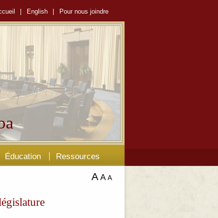
ccueil
|
English
|
Pour nous joindre
ba
Éducation
Ressources
A
A
A
égislature