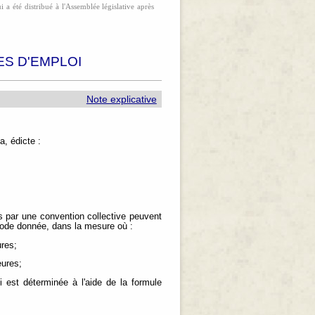
 a été distribué à l'Assemblée législative après
ES D'EMPLOI
Note explicative
, édicte :
 par une convention collective peuvent
riode donnée, dans la mesure où :
ures;
eures;
i est déterminée à l'aide de la formule