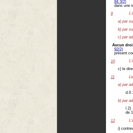
84.3(2)
dans une i
L'
9
a) par s
b) par su
c) par ad
Aucun droi
92(2)
présent co
L'
10
c) le dir
Le
11
a) par ad
d.0.
b) par ad
l.2)
de 1
L'
12
i) contre