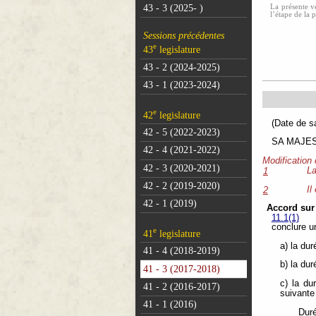
La présente ve
43 - 3 (2025- )
l’étape de la 
Sessions précédentes
e
43
legislature
43 - 2 (2024-2025)
43 - 1 (2023-2024)
e
42
legislature
(Dat
42 - 5 (2022-2023)
SA MAJESTÉ
42 - 4 (2021-2022)
Modification
42 - 3 (2020-2021)
La
1
42 - 2 (2019-2020)
Il
2
42 - 1 (2019)
Accord sur 
11.1(1)
conclure u
e
41
legislature
a) la du
41 - 4 (2018-2019)
b) la du
41 - 3 (2017-2018)
c) la du
41 - 2 (2016-2017)
suivante
41 - 1 (2016)
Duré