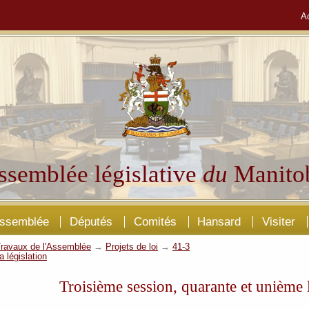
A
ssemblée législative
du
Manito
Assemblée
Députés
Comités
Hansard
Visiter
ravaux de l'Assemblée
→
Projets de loi
→
41-3
a législation
Troisième session, quarante et unième l