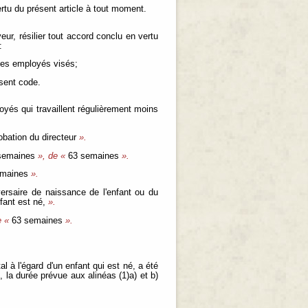
rtu du présent article à tout moment.
ur, résilier tout accord conclu en vertu
:
u des employés visés;
ésent code.
oyés qui travaillent régulièrement moins
obation du directeur
».
semaines
», de «
63 semaines
».
emaines
».
versaire de naissance de l'enfant ou du
fant est né,
».
e «
63 semaines
».
 à l'égard d'un enfant qui est né, a été
, la durée prévue aux alinéas (1)a) et b)