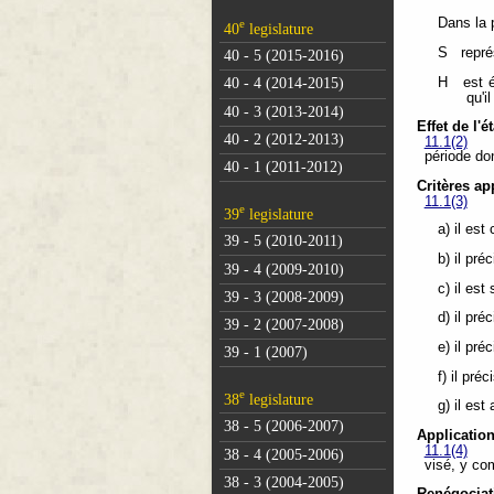
Dans la 
e
40
legislature
S représ
40 - 5 (2015-2016)
H est ég
40 - 4 (2014-2015)
qu'i
40 - 3 (2013-2014)
Effet de l'
40 - 2 (2012-2013)
11.1(2)
période don
40 - 1 (2011-2012)
Critères ap
11.1(3)
e
39
legislature
a) il es
39 - 5 (2010-2011)
b) il pr
39 - 4 (2009-2010)
c) il es
39 - 3 (2008-2009)
d) il pré
39 - 2 (2007-2008)
e) il pr
39 - 1 (2007)
f) il pré
e
38
legislature
g) il es
38 - 5 (2006-2007)
Application
11.1(4)
38 - 4 (2005-2006)
visé, y co
38 - 3 (2004-2005)