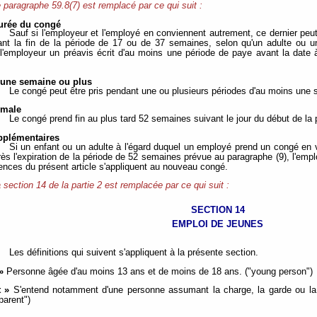
 paragraphe 59.8(7) est remplacé par ce qui suit :
urée du congé
Sauf si l'employeur et l'employé en conviennent autrement, ce dernier pe
nt la fin de la période de 17 ou de 37 semaines, selon qu'un adulte ou 
l'employeur un préavis écrit d'au moins une période de paye avant la date à l
'une semaine ou plus
Le congé peut être pris pendant une ou plusieurs périodes d'au moins une
imale
Le congé prend fin au plus tard 52 semaines suivant le jour du début de la
pplémentaires
Si un enfant ou un adulte à l'égard duquel un employé prend un congé en v
ès l'expiration de la période de 52 semaines prévue au paragraphe (9), l'empl
gences du présent article s'appliquent au nouveau congé.
 section 14 de la partie 2 est remplacée par ce qui suit :
SECTION 14
EMPLOI DE JEUNES
Les définitions qui suivent s'appliquent à la présente section.
»
Personne âgée d'au moins 13 ans et de moins de 18 ans. ("young person")
t »
S'entend notamment d'une personne assumant la charge, la garde ou la 
"parent")