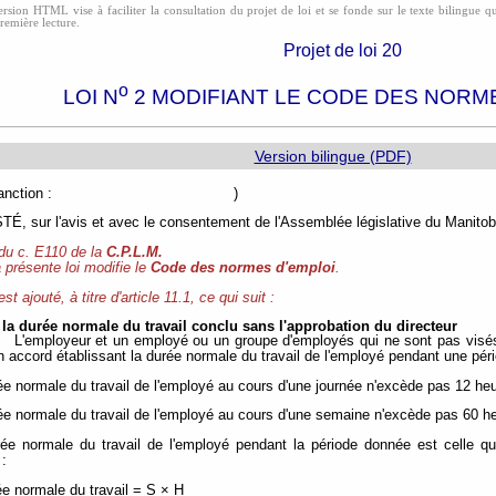
rsion HTML vise à faciliter la consultation du projet de loi et se fonde sur le texte bilingue qui
première lecture.
Projet de loi 20
o
LOI N
2 MODIFIANT LE CODE DES NORM
Version bilingue (PDF)
e de sanction : )
, sur l'avis et avec le consentement de l'Assemblée législative du Manitoba
 du c. E110 de la
C.P.L.M.
 présente loi modifie le
Code des normes d'emploi
.
 est ajouté, à titre d'article 11.1, ce qui suit :
la durée normale du travail conclu sans l'approbation du directeur
L'employeur et un employé ou un groupe d'employés qui ne sont pas visés
n accord établissant la durée normale du travail de l'employé pendant une pé
rée normale du travail de l'employé au cours d'une journée n'excède pas 12 he
rée normale du travail de l'employé au cours d'une semaine n'excède pas 60 h
rée normale du travail de l'employé pendant la période donnée est celle qu
 :
e normale du travail = S × H