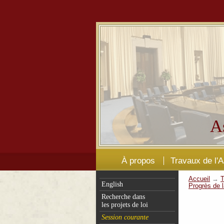
A
À propos
Travaux de l'
Accueil
→
T
English
Progrès de l
Recherche dans
les projets de loi
Session courante