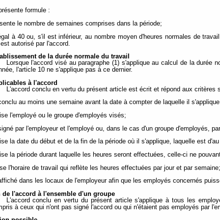
présente formule :
ente le nombre de semaines comprises dans la période;
al à 40 ou, s'il est inférieur, au nombre moyen d'heures normales de travail
l est autorisé par l'accord.
établissement de la durée normale du travail
Lorsque l'accord visé au paragraphe (1) s'applique au calcul de la durée 
née, l'article 10 ne s'applique pas à ce dernier.
plicables à l'accord
L'accord conclu en vertu du présent article est écrit et répond aux critères 
t conclu au moins une semaine avant la date à compter de laquelle il s'applique
écise l'employé ou le groupe d'employés visés;
t signé par l'employeur et l'employé ou, dans le cas d'un groupe d'employés, 
cise la date du début et de la fin de la période où il s'applique, laquelle est d'au
écise la période durant laquelle les heures seront effectuées, celle-ci ne pouv
cise l'horaire de travail qui reflète les heures effectuées par jour et par semaine
t affiché dans les locaux de l'employeur afin que les employés concernés puisse
 de l'accord à l'ensemble d'un groupe
L'accord conclu en vertu du présent article s'applique à tous les emplo
mpris à ceux qui n'ont pas signé l'accord ou qui n'étaient pas employés par l'