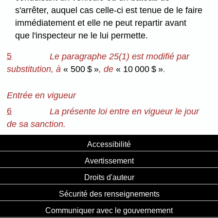
s'arrêter, auquel cas celle-ci est tenue de le faire
immédiatement et elle ne peut repartir avant
que l'inspecteur ne le lui permette.
5
Le paragraphe 25(1) est modifié par
substitution, à
« 500 $ »
, de
« 10 000 $ »
.
Entrée en vigueur
6
La présente loi entre en vigueur le jour
de sa sanction.
Accessibilité
Avertissement
Droits d'auteur
Sécurité des renseignements
Communiquer avec le gouvernement