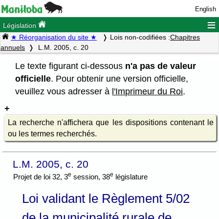
English
≡
Législation
★ Réorganisation du site ★
Lois non-codifiées :
Chapitres
annuels
L.M. 2005, c. 20
Le texte figurant ci-dessous
n'a pas de valeur
officielle
. Pour obtenir une version officielle,
veuillez vous adresser à
l'Imprimeur du Roi
.
La recherche n'affichera que les dispositions contenant le
ou les termes recherchés.
L.M. 2005, c. 20
e
e
Projet de loi 32, 3
session, 38
législature
Loi validant le Règlement 5/02
de la municipalité rurale de