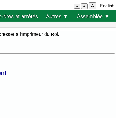
A
English
A
A
ordres et arrêtés
Autres ▼
Assemblée ▼
adresser à
l'Imprimeur du Roi
.
ent