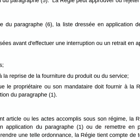
on du paragraphe (5). La Régie peut approuver ou rejeter c
le du paragraphe (6), la liste dressée en application 
ées avant d'effectuer une interruption ou un retrait en a
s;
à la reprise de la fourniture du produit ou du service;
 le propriétaire ou son mandataire doit fournir à la Rég
cation du paragraphe (1).
nt article ou les actes accomplis sous son régime, la R
en application du paragraphe (1) ou de remettre en 
rendre une telle ordonnance, la Régie tient compte de to