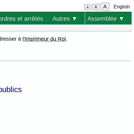
A
English
A
A
ordres et arrêtés
Autres ▼
Assemblée ▼
adresser à
l'Imprimeur du Roi
.
publics