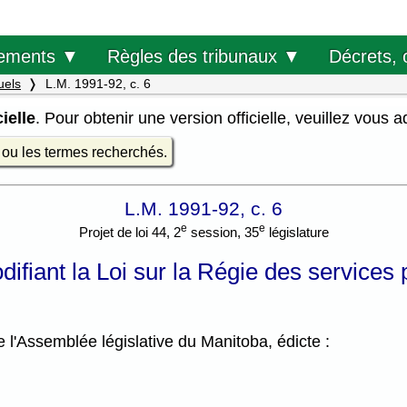
Décrets, 
ements ▼
Règles des tribunaux ▼
uels
L.M. 1991-92, c. 6
ielle
. Pour obtenir une version officielle, veuillez vous 
e ou les termes recherchés.
L.M. 1991-92, c. 6
e
e
Projet de loi 44, 2
session, 35
législature
difiant la Loi sur la Régie des services 
l'Assemblée législative du Manitoba, édicte :