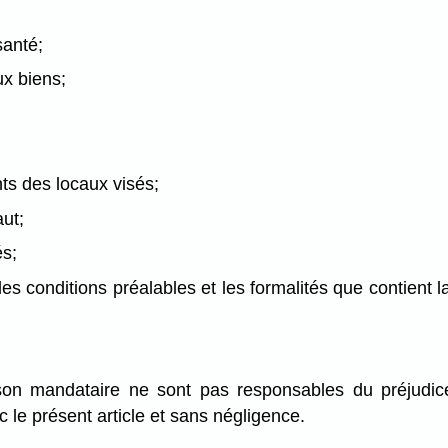
santé;
ux biens;
nts des locaux visés;
aut;
és;
 les conditions préalables et les formalités que contient 
et son mandataire ne sont pas responsables du préju
c le présent article et sans négligence.