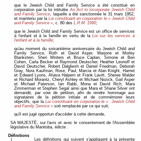
que le Jewish Child and Family Service a été constitué en
corporation par la loi intitulée
An Act to incorporate Jewish Child
and Family Service
, laquelle a été sanctionnée le 31 mars 1952,
et maintenu par la
Loi constituant en corporation le « Jewish Child
and Family Service »
, c. 80 des
L.R.M. 1990
;
que le Jewish Child and Family Service est un office de services
à l'enfant et à la famille en vertu de la
Loi sur les services à
l'enfant et à la famille
;
qu'au moment du soixantième anniversaire du Jewish Child and
Family Service, Ruth et David Asper, Marjorie et Morley
Blankstein, Sheri Winters et Bruce Caplan, Simone et Ben
Cohen, Carla Becker et Raymond Deutscher, Heather Leonoff et
David Deutscher, Robert Dalgliesh et Daniel Friedman, Deborah
Gray, Nora Kaufman, Rose, Paul, Marcia et Alan Knight, Harriet
et Edward Lyons, Ahava Halpern et Frank Lavitt, Sheree Walder
et Richard Morantz, Cheryl Ashley et Michael Nozick, Gail Asper
et Michael Paterson, Ian Rabb, Mona et David Rich, Mara
Zimmerman et Stephen Segal ainsi que Mara et Shane Silver ont
demandé, par voie de pétition, afin de rendre hommage aux
signataires de la pétition initiale et de commémorer leurs
objectifs, que la
Loi constituant en corporation le « Jewish Child
and Family Service »
soit remplacée par ce qui suit;
qu'il est jugé opportun d'accéder à cette demande,
SA MAJESTÉ, sur l'avis et avec le consentement de l'Assemblée
législative du Manitoba, édicte :
Définitions
Les définitions qui suivent s'appliquent à la présente
1