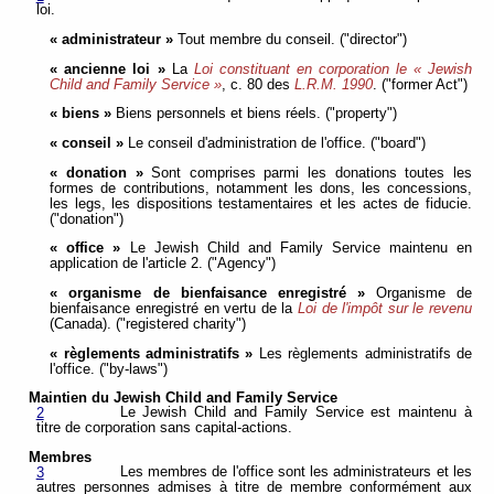
loi.
« administrateur »
Tout membre du conseil. ("director")
« ancienne loi »
La
Loi constituant en corporation le « Jewish
Child and Family Service »
, c. 80 des
L.R.M. 1990
. ("former Act")
« biens »
Biens personnels et biens réels. ("property")
« conseil »
Le conseil d'administration de l'office. ("board")
« donation »
Sont comprises parmi les donations toutes les
formes de contributions, notamment les dons, les concessions,
les legs, les dispositions testamentaires et les actes de fiducie.
("donation")
« office »
Le Jewish Child and Family Service maintenu en
application de l'article 2. ("Agency")
« organisme de bienfaisance enregistré »
Organisme de
bienfaisance enregistré en vertu de la
Loi de l'impôt sur le revenu
(Canada). ("registered charity")
« règlements administratifs »
Les règlements administratifs de
l'office. ("by-laws")
Maintien du Jewish Child and Family Service
Le Jewish Child and Family Service est maintenu à
2
titre de corporation sans capital-actions.
Membres
Les membres de l'office sont les administrateurs et les
3
autres personnes admises à titre de membre conformément aux