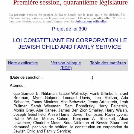
Première session, quarantième législature
La présente version du project de loi se fonde sur le texte qui a été disbribué à
l'Assemblée législative après la première lecture.
Elle n'est pas officielle.
S'il vous
faut une version exacte, communiquez avec les
Publications officielles
.
Projet de loi 300
LOI CONSTITUANT EN CORPORATION LE
JEWISH CHILD AND FAMILY SERVICE
Note explicative
Version bilingue
Table des matières
(PDF)
(Date de sanction : )
Attendu :
que Samuel B. Nitikman, Isabel Wolinsky, Frank Billinkoff, Israel
Brotman, Myer Galpren, Leonard Davis, Leo Meltzer, Ada
Schacter, Fanny Mindess, Abe Schwartz, Jenny Artenstein, Leah
Pullmer, Sarah Wiseman, Sam Boroditsky, Harry Fainstein,
Morris Gray, Abe Kanee, James Ben Zion Smalley, Harry Walsh,
Joseph Gershfield, Annie Harris, David Thompson, Ruvin Lyons,
Hattie Wilder, Moses Cohen, Benjamin A. Shuckett, Alice
Lawrence, Charlotte Mass, Sara Nitikman et Bessie Stuart ont
demandé, par voie de pétition, la constitution en corporation du
Jewish Child and Family Service;