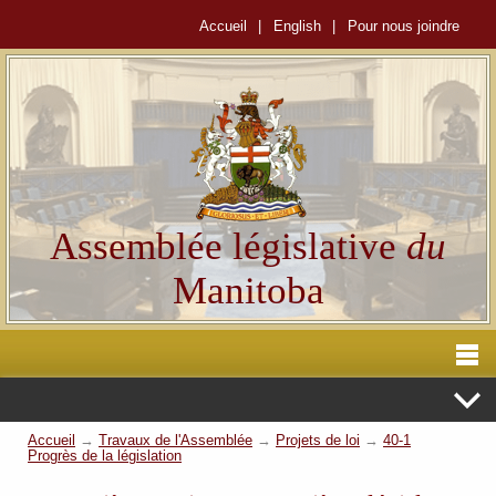
Accueil
|
English
|
Pour nous joindre
Assemblée législative
du
Manitoba
Accueil
→
Travaux de l'Assemblée
→
Projets de loi
→
40-1
Progrès de la législation