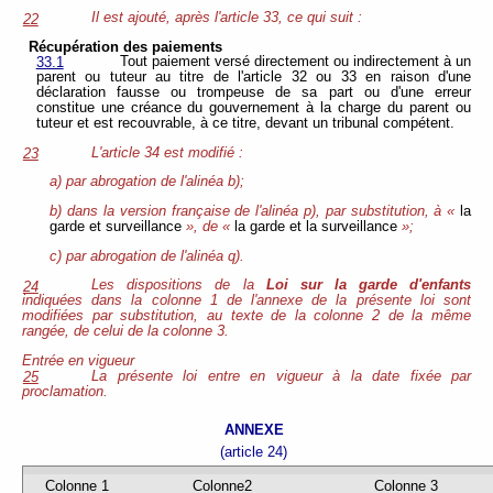
Il est ajouté, après l'article 33, ce qui suit :
22
Récupération des paiements
Tout paiement versé directement ou indirectement à un
33.1
parent ou tuteur au titre de l'article 32 ou 33 en raison d'une
déclaration fausse ou trompeuse de sa part ou d'une erreur
constitue une créance du gouvernement à la charge du parent ou
tuteur et est recouvrable, à ce titre, devant un tribunal compétent.
L'article 34 est modifié :
23
a) par abrogation de l'alinéa b);
b) dans la version française de l'alinéa p), par substitution, à «
la
garde et surveillance
», de «
la garde et la surveillance
»;
c) par abrogation de l'alinéa q).
Les dispositions de la
Loi sur la garde d'enfants
24
indiquées dans la colonne 1 de l'annexe de la présente loi sont
modifiées par substitution, au texte de la colonne 2 de la même
rangée, de celui de la colonne 3.
Entrée en vigueur
La présente loi entre en vigueur à la date fixée par
25
proclamation.
ANNEXE
(article 24)
Colonne 1
Colonne2
Colonne 3