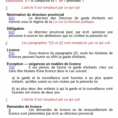
substitution, à «
is conducive to
», de «
promotes
».
L'article 5 est remplacé par ce qui suit :
5
Nomination du directeur provincial
Le directeur des Services de garde d'enfants est
5(1)
nommé sous le régime de la
Loi sur la fonction publique
.
Délégation
Le directeur provincial peut, par écrit, autoriser une
5(2)
personne à exercer les attributions que lui confère la présente loi.
Les paragraphes 7(1) et (2) sont remplacés par ce qui suit :
6
Licence
Sous réserve du paragraphe (2), seuls les titulaires de
7(1)
licences peuvent fournir ou offrir la garde d'enfants.
Exception — exigences en matière de licence
Il est permis de fournir la garde d'enfants chez soi
7(2)
sans être titulaire d'une licence dans le cas suivant :
a) la garde et la surveillance sont fournies à au plus quatre
enfants, qu'elles soient ou non visées par la présente loi;
b) au plus deux des enfants à qui la garde et la surveillance sont
fournies ont moins de deux ans.
L'article 9 est remplacé par ce qui suit :
7
Demandes de licence
Les demandes de licence ou de renouvellement de
9
licence sont présentées par écrit au directeur provincial.