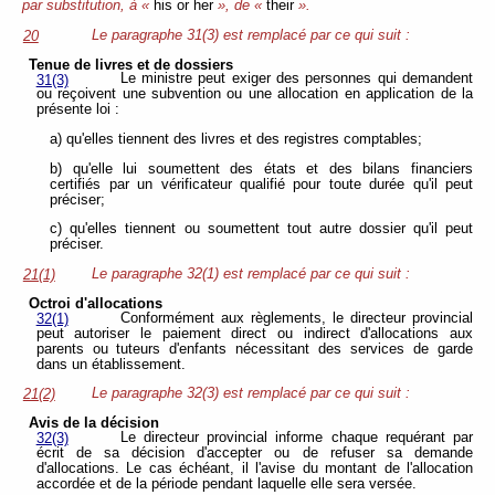
par substitution, à «
his or her
», de «
their
».
Le paragraphe 31(3) est remplacé par ce qui suit :
20
Tenue de livres et de dossiers
Le ministre peut exiger des personnes qui demandent
31(3)
ou reçoivent une subvention ou une allocation en application de la
présente loi :
a) qu'elles tiennent des livres et des registres comptables;
b) qu'elle lui soumettent des états et des bilans financiers
certifiés par un vérificateur qualifié pour toute durée qu'il peut
préciser;
c) qu'elles tiennent ou soumettent tout autre dossier qu'il peut
préciser.
Le paragraphe 32(1) est remplacé par ce qui suit :
21(1)
Octroi d'allocations
Conformément aux règlements, le directeur provincial
32(1)
peut autoriser le paiement direct ou indirect d'allocations aux
parents ou tuteurs d'enfants nécessitant des services de garde
dans un établissement.
Le paragraphe 32(3) est remplacé par ce qui suit :
21(2)
Avis de la décision
Le directeur provincial informe chaque requérant par
32(3)
écrit de sa décision d'accepter ou de refuser sa demande
d'allocations. Le cas échéant, il l'avise du montant de l'allocation
accordée et de la période pendant laquelle elle sera versée.