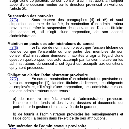
s'agit d'une corporation, de son conseil d'administration, à interjeter
appel d'une décision rendue par le directeur provincial en vertu de
l'article 20.
Suspension des pouvoirs
Sous réserve des paragraphes (4) et (6) et sauf
27(5)
disposition contraire de l'arrêté, la nomination d'un administrateur
provisoire entraîne la suspension des pouvoirs de l'ancien titulaire
de licence et, s'il s'agit d'une corporation, de son conseil
d'administration.
Maintien en poste des administrateurs du conseil
Si l'arrêté de nomination prévoit que l'ancien titulaire de
27(6)
licence ou que l'ensemble ou une partie des membres de son
conseil d'administration demeurent habilités à agir à l'égard d'une
question quelconque, tout acte accompli par l'ancien titulaire ou les
administrateurs du conseil à cet égard est assujetti aux conditions
qui y sont précisées.
Obligation d'aider l'administrateur provisoire
En cas de nomination d'un administrateur provisoire en
27(7)
vertu du paragraphe (1), l'ancien titulaire de licence, ses dirigeants
et employés et, s'il s'agit d'une corporation, ses administrateurs ou
anciens administrateurs sont tenus :
a) de remettre immédiatement à l'administrateur provisoire
l'ensemble des fonds et des livres, dossiers et documents qui
portent sur la gestion et les activités de la garderie;
b) de fournir à l'administrateur provisoire les renseignements et
l'aide dont il a besoin dans l'exercice de ses attributions.
Rémunération de l'administrateur provisoire