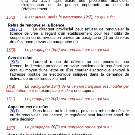
c.1) est d'avis qu'il existe des problèmes financiers,
d'exploitation ou de gestion importants au sein de
l'établissement;
Il est ajouté, après le paragraphe 19(2), ce qui suit :
15(2)
Refus de renouveler la licence
Le directeur provincial peut refuser de renouveler la
19(2.1)
licence délivrée à l'égard d'un établissement pour les motifs de
suspension ou de révocation prévus au paragraphe (1) ou de refus
de délivrance prévus au paragraphe (2).
Le paragraphe 19(3) est remplacé par ce qui suit :
15(3)
Avis de refus
Lorsqu'il refuse de délivrer ou de renouveler une
19(3)
licence, le directeur provincial en avise rapidement le requérant par
écrit au moyen d'une lettre ou d'un courrier électronique envoyé à
l'adresse postale ou électronique indiquée dans la demande de
délivrance ou de renouvellement.
Le paragraphe 19(4) de la version française est modifié par
15(4)
substitution, à «
un exemplaire
», de «
une copie
».
Le paragraphe 20(1) est remplacé par ce qui suit :
16(1)
Appel en cas de refus
Dans le cas où le directeur provincial refuse de délivrer
20(1)
ou de renouveler une licence, le requérant peut interjeter appel de
cette
décision.
Le paragraphe 20(5) est remplacé par ce qui suit :
16(2)