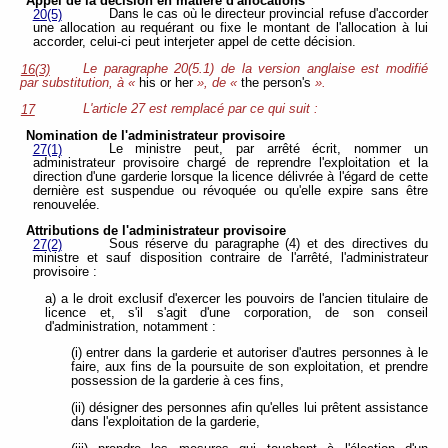
Appel de la décision en matière d'allocations
Dans le cas où le directeur provincial refuse d'accorder
20(5)
une allocation au requérant ou fixe le montant de l'allocation à lui
accorder, celui-ci peut interjeter appel de cette décision.
Le paragraphe 20(5.1) de la version anglaise est modifié
16(3)
par substitution, à «
his or her
», de «
the person's
».
L'article 27 est remplacé par ce qui suit :
17
Nomination de l'administrateur provisoire
Le ministre peut, par arrêté écrit, nommer un
27(1)
administrateur provisoire chargé de reprendre l'exploitation et la
direction d'une garderie lorsque la licence délivrée à l'égard de cette
dernière est suspendue ou révoquée ou qu'elle expire sans être
renouvelée.
Attributions de l'administrateur provisoire
Sous réserve du paragraphe (4) et des directives du
27(2)
ministre et sauf disposition contraire de l'arrêté, l'administrateur
provisoire :
a) a le droit exclusif d'exercer les pouvoirs de l'ancien titulaire de
licence et, s'il s'agit d'une corporation, de son conseil
d'administration, notamment :
(i) entrer dans la garderie et autoriser d'autres personnes à le
faire, aux fins de la poursuite de son exploitation, et prendre
possession de la garderie à ces fins,
(ii) désigner des personnes afin qu'elles lui prêtent assistance
dans l'exploitation de la garderie,