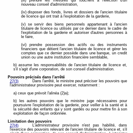
(iii) prendre les mesures qui touchent à l'élection d'un
nouveau conseil d'administration,
(iv) disposer des fonds, livres et dossiers de l'ancien titulaire
de licence qui ont trait à l'exploitation de la garderie,
(v) se servir des biens personnels appartenant à l'ancien
titulaire de licence ou utilisés par ce dernier dans le cadre de
l'exploitation de la garderie et autoriser d'autres personnes à
le faire,
(vi) prendre possession des actifs ou des instruments
financiers que détient l'ancien titulaire de licence et gérer les
comptes que ce dernier possède dans une banque, un credit
union ou une autre institution financière semblable,
b) assume les responsabilités de l'ancien titulaire de licence et,
s'il s'agit d'une corporation, de son conseil d'administration.
Pouvoirs précisés dans l'arrêté
Dans l'arrêté, le ministre peut préciser les pouvoirs que
27(3)
l'administrateur provisoire peut exercer, notamment :
a) ceux que prévoit l'alinéa (2)a);
b) les autres pouvoirs que le ministre juge nécessaires pour
poursuivre l'exploitation de la garderie, pour veiller à la santé et à
la sécurité des enfants qui y sont gardés ou pour mettre fin à son
exploitation de façon ordonnée.
Limitation des pouvoirs
L'administrateur provisoire n'est pas habilité, dans
27(4)
l'exercice des pouvoirs relevant de l'ancien titulaire de licence et, s'il