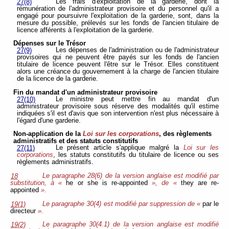
Les frais d'exploitation de la garderie, dont la
27(8)
rémunération de l'administrateur provisoire et du personnel qu'il a
engagé pour poursuivre l'exploitation de la garderie, sont, dans la
mesure du possible, prélevés sur les fonds de l'ancien titulaire de
licence afférents à l'exploitation de la garderie.
Dépenses sur le Trésor
Les dépenses de l'administration ou de l'administrateur
27(9)
provisoires qui ne peuvent être payés sur les fonds de l'ancien
titulaire de licence peuvent l'être sur le Trésor. Elles constituent
alors une créance du gouvernement à la charge de l'ancien titulaire
de la licence de la garderie.
Fin du mandat d'un administrateur provisoire
Le ministre peut mettre fin au mandat d'un
27(10)
administrateur provisoire sous réserve des modalités qu'il estime
indiquées s'il est d'avis que son intervention n'est plus nécessaire à
l'égard d'une garderie.
Non-application de la
Loi sur les corporations
, des règlements
administratifs et des
statuts constitutifs
Le présent article s'applique malgré la
Loi sur les
27(11)
corporations
, les statuts constitutifs du titulaire de licence ou ses
règlements administratifs.
Le paragraphe 28(6) de la version anglaise est modifié par
18
substitution, à «
he or she is re-appointed
», de «
they are re-
appointed
».
Le paragraphe 30(4) est modifié par suppression de «
par le
19(1)
directeur
».
Le paragraphe 30(4.1) de la version anglaise est modifié
19(2)