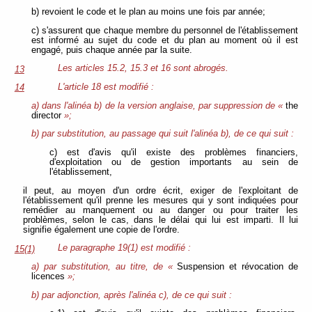
b) revoient le code et le plan au moins une fois par année;
c) s'assurent que chaque membre du personnel de l'établissement
est informé au sujet du code et du plan au moment où il est
engagé, puis chaque année par la suite.
Les articles 15.2, 15.3 et 16 sont abrogés.
13
L'article 18 est modifié :
14
a) dans l'alinéa b) de la version anglaise, par suppression de «
the
director
»;
b) par substitution, au passage qui suit l'alinéa b), de ce qui suit :
c) est d'avis qu'il existe des problèmes financiers,
d'exploitation ou de gestion importants au sein de
l'établissement,
il peut, au moyen d'un ordre écrit, exiger de l'exploitant de
l'établissement qu'il prenne les mesures qui y sont indiquées pour
remédier au manquement ou au danger ou pour traiter les
problèmes, selon le cas, dans le délai qui lui est imparti. Il lui
signifie également une copie de l'ordre.
Le paragraphe 19(1) est modifié :
15(1)
a) par substitution, au titre, de «
Suspension et révocation de
licences
»;
b) par adjonction, après l'alinéa c), de ce qui suit :