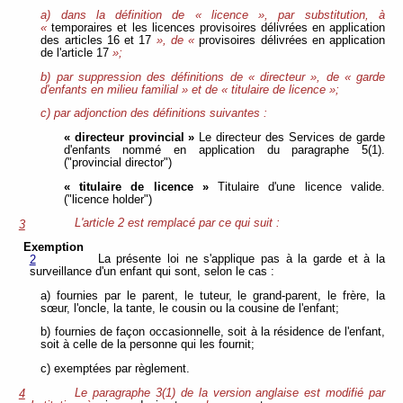
a) dans la définition de « licence », par substitution, à
«
temporaires et les licences provisoires délivrées en application
des articles 16 et 17
», de «
provisoires délivrées en application
de l'article 17
»;
b) par suppression des définitions de « directeur », de « garde
d'enfants en milieu familial » et de « titulaire de licence »;
c) par adjonction des définitions suivantes :
« directeur provincial »
Le directeur des Services de garde
d'enfants nommé en application du paragraphe 5(1).
("provincial director")
« titulaire de licence »
Titulaire d'une licence valide.
("licence holder")
L'article 2 est remplacé par ce qui suit :
3
Exemption
La présente loi ne s'applique pas à la garde et à la
2
surveillance d'un enfant qui sont, selon le cas :
a) fournies par le parent, le tuteur, le grand-parent, le frère, la
sœur, l'oncle, la tante, le cousin ou la cousine de l'enfant;
b) fournies de façon occasionnelle, soit à la résidence de l'enfant,
soit à celle de la personne qui les fournit;
c) exemptées par règlement.
Le paragraphe 3(1) de la version anglaise est modifié par
4