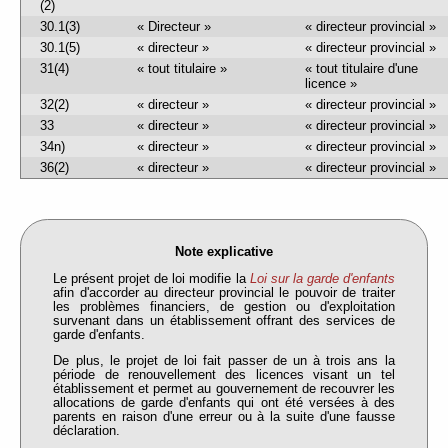
(2)
30.1(3)
« Directeur »
« directeur provincial »
30.1(5)
« directeur »
« directeur provincial »
31(4)
« tout titulaire »
« tout titulaire d'une
licence »
32(2)
« directeur »
« directeur provincial »
33
« directeur »
« directeur provincial »
34n)
« directeur »
« directeur provincial »
36(2)
« directeur »
« directeur provincial »
Note explicative
Le présent projet de loi modifie la
Loi sur la garde d'enfants
afin d'accorder au directeur provincial le pouvoir de traiter
les problèmes financiers, de gestion ou d'exploitation
survenant dans un établissement offrant des services de
garde d'enfants.
De plus, le projet de loi fait passer de un à trois ans la
période de renouvellement des licences visant un tel
établissement et permet au gouvernement de recouvrer les
allocations de garde d'enfants qui ont été versées à des
parents en raison d'une erreur ou à la suite d'une fausse
déclaration.