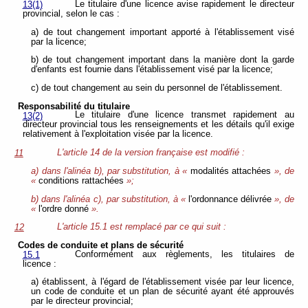
Le titulaire d'une licence avise rapidement le directeur
13(1)
provincial, selon le cas :
a) de tout changement important apporté à l'établissement visé
par la licence;
b) de tout changement important dans la manière dont la garde
d'enfants est fournie dans l'établissement visé par la licence;
c) de tout changement au sein du personnel de l'établissement.
Responsabilité du titulaire
Le titulaire d'une licence transmet rapidement au
13(2)
directeur provincial tous les renseignements et les détails qu'il exige
relativement à l'exploitation visée par la licence.
L'article 14 de la version française est modifié :
11
a) dans l'alinéa b), par substitution, à «
modalités attachées
», de
«
conditions rattachées
»;
b) dans l'alinéa c), par substitution, à «
l'ordonnance délivrée
», de
«
l'ordre donné
».
L'article 15.1 est remplacé par ce qui suit :
12
Codes de conduite et plans de sécurité
Conformément aux règlements, les titulaires de
15.1
licence :
a) établissent, à l'égard de l'établissement visée par leur licence,
un code de conduite et un plan de sécurité ayant été approuvés
par le directeur provincial;