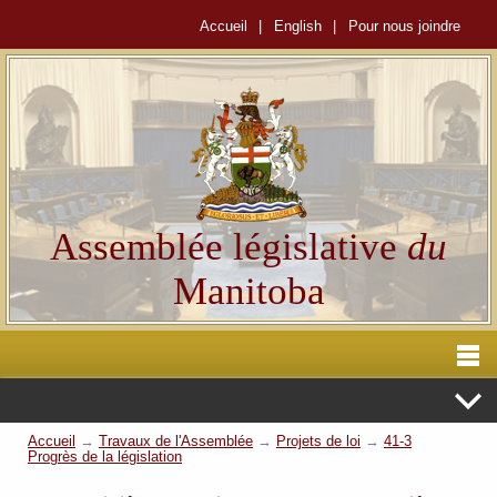
Accueil
|
English
|
Pour nous joindre
Assemblée législative
du
Manitoba
Accueil
→
Travaux de l'Assemblée
→
Projets de loi
→
41-3
Progrès de la législation