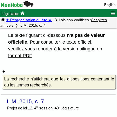
English
≡
Législation
★ Réorganisation du site ★
Lois non-codifiées :
Chapitres
annuels
L.M. 2015, c. 7
Le texte figurant ci-dessous
n'a pas de valeur
officielle
. Pour consulter le texte officiel,
veuillez vous reporter à la
version bilingue en
format PDF
.
La recherche n'affichera que les dispositions contenant le
ou les termes recherchés.
L.M. 2015, c. 7
e
e
Projet de loi 12, 4
session, 40
législature