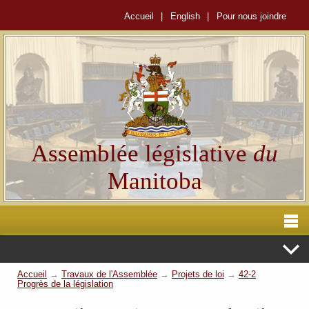
Accueil
|
English
|
Pour nous joindre
Assemblée législative
du
Manitoba
Accueil
→
Travaux de l'Assemblée
→
Projets de loi
→
42-2
Progrès de la législation