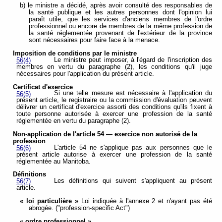
b) le ministre a décidé, après avoir consulté des responsables de
la santé publique et les autres personnes dont l'opinion lui
paraît utile, que les services d'anciens membres de l'ordre
professionnel ou encore de membres de la même profession de
la santé réglementée provenant de l'extérieur de la province
sont nécessaires pour faire face à la menace.
Imposition de conditions par le ministre
Le ministre peut imposer, à l'égard de l'inscription des
56(4)
membres en vertu du paragraphe (2), les conditions qu'il juge
nécessaires pour l'application du présent article.
Certificat d'exercice
Si une telle mesure est nécessaire à l'application du
56(5)
présent article, le registraire ou la commission d'évaluation peuvent
délivrer un certificat d'exercice assorti des conditions qu'ils fixent à
toute personne autorisée à exercer une profession de la santé
réglementée en vertu du paragraphe (2).
Non-application de l'article 54 — exercice non autorisé de la
profession
L'article 54 ne s'applique pas aux personnes que le
56(6)
présent article autorise à exercer une profession de la santé
réglementée au Manitoba.
Définitions
Les définitions qui suivent s'appliquent au présent
56(7)
article.
« loi particulière »
Loi indiquée à l'annexe 2 et n'ayant pas été
abrogée. ("profession-specific Act")
« ordre professionnel »