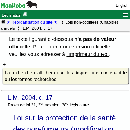
English
≡
Législation
★ Réorganisation du site ★
Lois non-codifiées :
Chapitres
annuels
L.M. 2004, c. 17
Le texte figurant ci-dessous
n'a pas de valeur
officielle
. Pour obtenir une version officielle,
veuillez vous adresser à
l'Imprimeur du Roi
.
La recherche n'affichera que les dispositions contenant le
ou les termes recherchés.
L.M. 2004, c. 17
er
e
Projet de loi 21, 2
session, 38
législature
Loi sur la protection de la santé
des non-fumeurs (modification