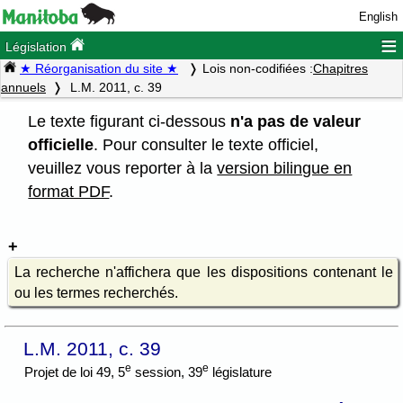
English
≡
Législation
★ Réorganisation du site ★
Lois non-codifiées :
Chapitres
annuels
L.M. 2011, c. 39
Le texte figurant ci-dessous
n'a pas de valeur
officielle
. Pour consulter le texte officiel,
veuillez vous reporter à la
version bilingue en
format PDF
.
La recherche n'affichera que les dispositions contenant le
ou les termes recherchés.
L.M. 2011, c. 39
e
e
Projet de loi 49, 5
session, 39
législature