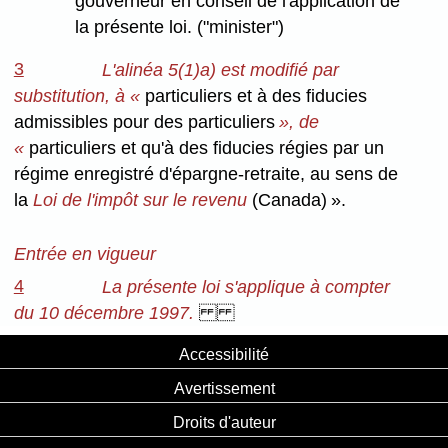
gouverneur en conseil de l'application de
la présente loi. ("minister")
3
L'alinéa 5(1)a) est modifié par
substitution, à «
particuliers et à des fiducies
admissibles pour des particuliers
», de
«
particuliers et qu'à des fiducies régies par un
régime enregistré d'épargne-retraite, au sens de
la
Loi de l'impôt sur le revenu
(Canada) ».
Entrée en vigueur
4
La présente loi s'applique à compter
du 10 décembre 1997.
Accessibilité
Avertissement
Droits d'auteur