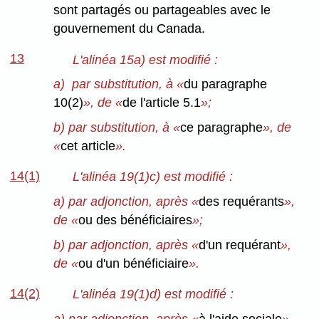
sont partagés ou partageables avec le
gouvernement du Canada.
13
L'alinéa 15a) est modifié :
a) par substitution, à «
du paragraphe
10(2)
», de «
de l'article 5.1
»;
b) par substitution, à «
ce paragraphe
», de
«
cet article
».
14(1)
L'alinéa 19(1)c) est modifié :
a) par adjonction, après «
des requérants
»,
de «
ou des bénéficiaires
»;
b) par adjonction, après «
d'un requérant
»,
de «
ou d'un bénéficiaire
».
14(2)
L'alinéa 19(1)d) est modifié :
a) par adjonction, après «
à l'aide sociale
»,