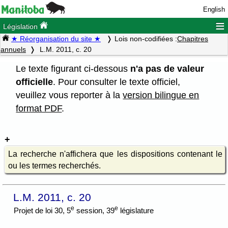
English
≡
Législation
★ Réorganisation du site ★
Lois non-codifiées :
Chapitres
annuels
L.M. 2011, c. 20
Le texte figurant ci-dessous
n'a pas de valeur
officielle
. Pour consulter le texte officiel,
veuillez vous reporter à la
version bilingue en
format PDF
.
La recherche n'affichera que les dispositions contenant le
ou les termes recherchés.
L.M. 2011, c. 20
e
e
Projet de loi 30, 5
session, 39
législature