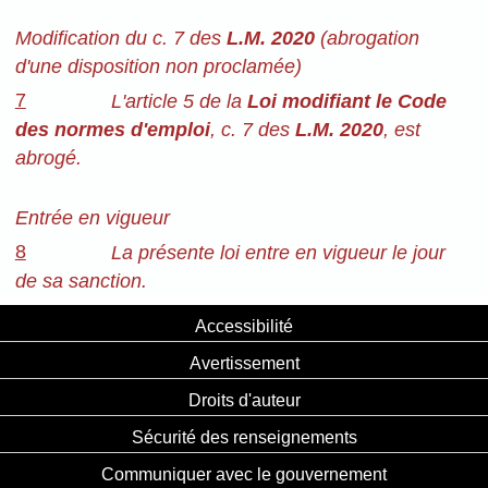
Modification du c. 7 des
L.M. 2020
(abrogation
d'une disposition non proclamée)
7
L'article 5 de la
Loi modifiant le Code
des normes d'emploi
, c. 7 des
L.M. 2020
, est
abrogé.
Entrée en vigueur
8
La présente loi entre en vigueur le jour
de sa sanction.
Accessibilité
Avertissement
Droits d'auteur
Sécurité des renseignements
Communiquer avec le gouvernement