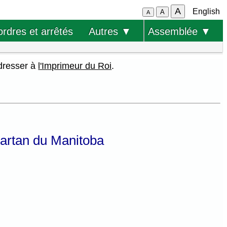
A
English
A
A
ordres et arrêtés
Autres ▼
Assemblée ▼
adresser à
l'Imprimeur du Roi
.
 tartan du Manitoba