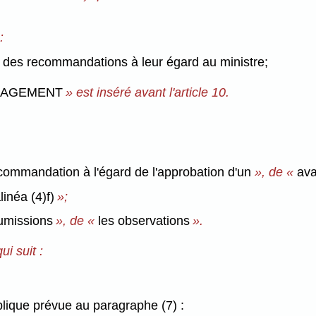
:
er des recommandations à leur égard au ministre;
ÉNAGEMENT
» est inséré avant l'article 10.
ecommandation à l'égard de l'approbation d'un
», de «
ava
alinéa (4)f)
»;
oumissions
», de «
les observations
».
i suit :
blique prévue au paragraphe (7) :