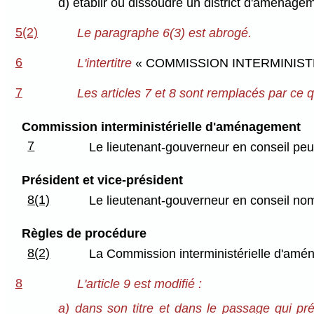
d) établir ou dissoudre un district d'aménageme
5(2)
Le paragraphe 6(3) est abrogé.
6
L'intertitre
« COMMISSION INTERMINIS
7
Les articles 7 et 8 sont remplacés par ce qu
Commission interministérielle d'aménagement
7
Le lieutenant-gouverneur en conseil pe
Président et vice-président
8(1)
Le lieutenant-gouverneur en conseil nomm
Règles de procédure
8(2)
La Commission interministérielle d'amén
8
L'article 9 est modifié :
a) dans son titre et dans le passage qui préc