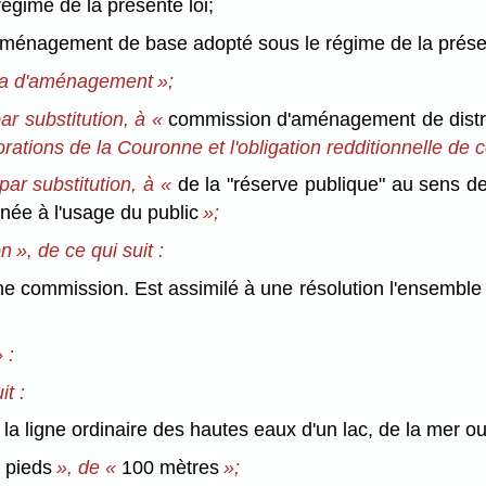
régime de la présente loi;
aménagement de base adopté sous le régime de la présen
a d'aménagement »;
par substitution, à «
commission d'aménagement de distr
rations de la Couronne et l'obligation redditionnelle de ce
par substitution, à «
de la "réserve publique" au sens d
inée à l'usage du public
»;
n », de ce qui suit :
ne commission. Est assimilé à une résolution l'ensemble 
 :
it :
la ligne ordinaire des hautes eaux d'un lac, de la mer o
 pieds
», de «
100 mètres
»;