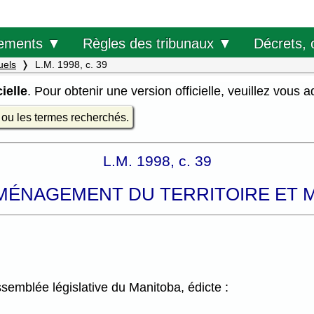
Décrets, 
ements ▼
Règles des tribunaux ▼
uels
L.M. 1998, c. 39
ielle
. Pour obtenir une version officielle, veuillez vous 
e ou les termes recherchés.
L.M. 1998, c. 39
'AMÉNAGEMENT DU TERRITOIRE ET
emblée législative du Manitoba, édicte :