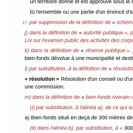
un territoire donné et est approuvé sous le 
b) l'ensemble ou une partie d'un énoncé d'
par suppression de la définition de
«
schém
i)
j) dans la définition de
«
autorité publique », 
Loi sur l'examen public des activités des corpo
k) dans la définition de
«
réserve publique », 
bien-fonds dévolue à une municipalité et dest
l) par substitution, à la définition de
«
résolutio
« résolution »
Résolution d'un conseil ou d'u
une commission.
m) dans la définition de
«
bien-fonds riverain »
(i) par substitution, à l'alinéa a), de ce qui su
a) Bien-fonds situé en deçà de 300 mètres de 
(ii) dans l'alinéa b), par substitution, à «
300