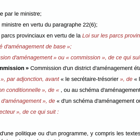
e par le ministre;
 le ministre en vertu du paragraphe 22(6);
s parcs provinciaux en vertu de la
Loi sur les parcs provi
ncé d'aménagement de base »;
sion
d'aménagement » ou «
commission
», de ce qui sui
mmission »
Commission d'un district d'aménagement établi
r », par adjonction, avant
« le secrétaire-trésorier
», de
« 
ion
conditionnelle », de «
, ou au
schéma d'aménagemen
 d'aménagement », de
« d'un schéma d'aménagement o
ecteur », de ce qui suit :
d'une politique ou d'un programme, y compris les textes, 