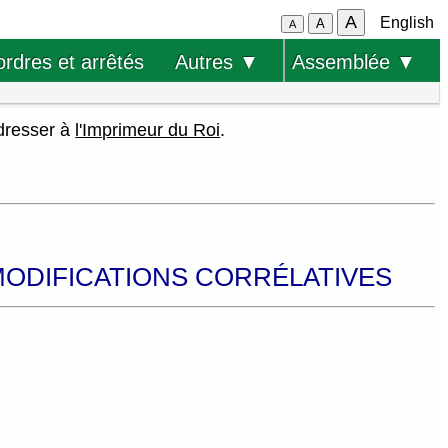
A
English
A
A
ordres et arrêtés
Autres ▼
Assemblée ▼
adresser à
l'Imprimeur du Roi
.
 MODIFICATIONS CORRÉLATIVES