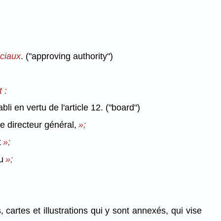
nciaux
. ("approving authority")
t :
 en vertu de l'article 12. ("board")
le directeur général,
»;
t
»;
u
»;
cartes et illustrations qui y sont annexés, qui vise