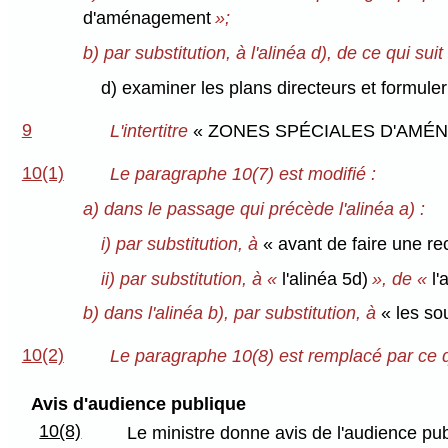
d'aménagement
»;
b) par substitution, à l'alinéa d), de ce qui suit 
d) examiner les plans directeurs et formul
9
L'intertitre
« ZONES SPÉCIALES D'AM
10(1)
Le paragraphe 10(7) est modifié :
a) dans le passage qui précède l'alinéa a) :
i) par substitution, à
« avant de faire une r
ii) par substitution, à «
l'alinéa 5d)
», de «
l'
b) dans l'alinéa b), par substitution, à
« les s
10(2)
Le paragraphe 10(8) est remplacé par ce qu
Avis d'audience publique
10(8)
Le ministre donne avis de l'audience pu