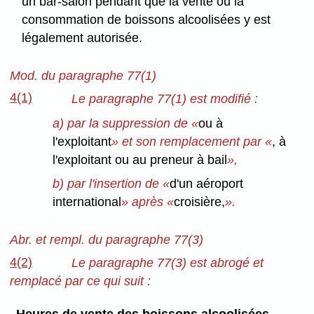
un bar-salon pendant que la vente ou la
consommation de boissons alcoolisées y est
légalement autorisée.
Mod. du paragraphe 77(1)
4(1)
Le paragraphe 77(1) est modifié :
a) par la suppression de «
ou à
l'exploitant
» et son remplacement par «
, à
l'exploitant ou au preneur à bail
»,
b) par l'insertion de «
d'un aéroport
international
» après «
croisière,
».
Abr. et rempl. du paragraphe 77(3)
4(2)
Le paragraphe 77(3) est abrogé et
remplacé par ce qui suit :