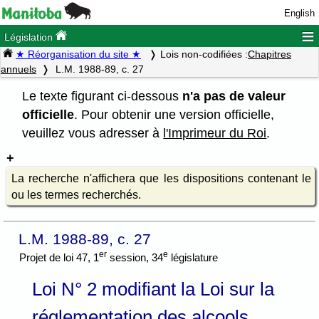
English
≡
Législation
★ Réorganisation du site ★
Lois non-codifiées :
Chapitres
annuels
L.M. 1988-89, c. 27
Le texte figurant ci-dessous
n'a pas de valeur
officielle
. Pour obtenir une version officielle,
veuillez vous adresser à
l'Imprimeur du Roi
.
La recherche n'affichera que les dispositions contenant le
ou les termes recherchés.
L.M. 1988-89, c. 27
er
e
Projet de loi 47, 1
session, 34
législature
Loi N° 2 modifiant la Loi sur la
réglementation des alcools