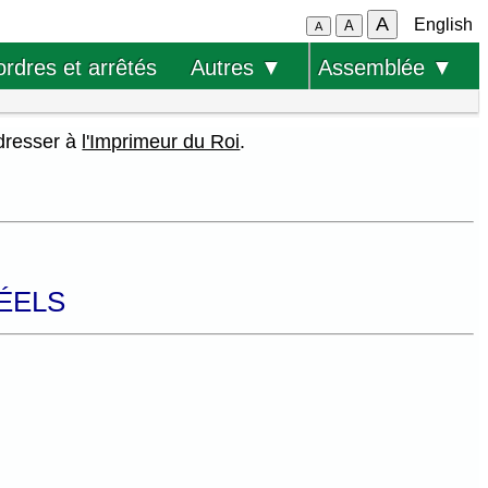
A
English
A
A
ordres et arrêtés
Autres ▼
Assemblée ▼
adresser à
l'Imprimeur du Roi
.
RÉELS