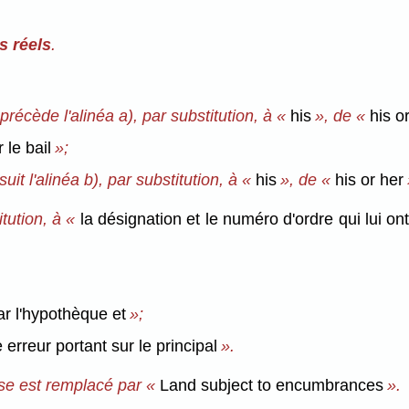
s réels
.
précède l'alinéa a), par substitution, à «
his
», de «
his o
r le bail
»;
it l'alinéa b), par substitution, à «
his
», de «
his or her
tution, à «
la désignation et le numéro d'ordre qui lui ont
ar l'hypothèque et
»;
e erreur portant sur le principal
».
aise est remplacé par «
Land subject to encumbrances
».