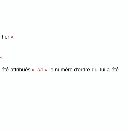
r her
»;
».
 été attribués
», de «
le numéro d'ordre qui lui a été