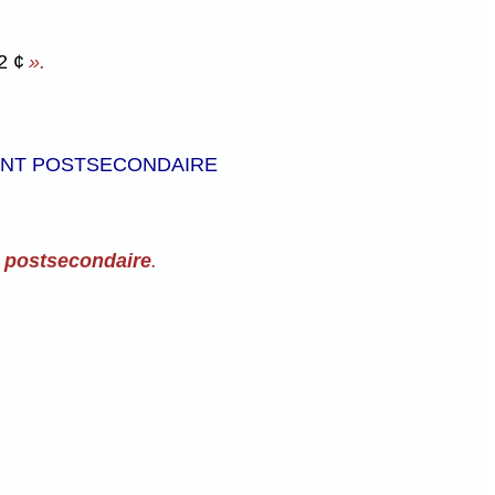
2 ¢
».
MENT POSTSECONDAIRE
t postsecondaire
.