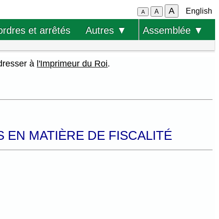
A
English
A
A
ordres et arrêtés
Autres ▼
Assemblée ▼
adresser à
l'Imprimeur du Roi
.
S EN MATIÈRE DE FISCALITÉ