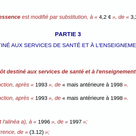
l'essence
est modifié par substitution, à «
4,2 ¢
», de «
3,
PARTIE 3
STINÉ AUX SERVICES DE SANTÉ ET À L'ENSEIGNE
pôt destiné aux services de santé et à l'enseignemen
nction, après «
1993
», de
« mais antérieure à 1998
».
nction, après «
1993
», de
« mais antérieure à 1998
».
 l'alinéa a), à «
1996
», de «
1997
»;
rrence, de «
(3.12)
»;