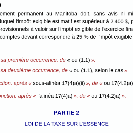
8
sement permanent au Manitoba doit, sans avis ni m
uquel l'impôt exigible estimatif est supérieur à 2 400 $, p
visionnels à valoir sur l'impôt exigible de l'exercice fin
comptes devant correspondre à 25 % de l'impôt exigible es
 sa première occurrence, de
« ou (1.1)
»;
 sa deuxième occurrence, de
« ou (1.1), selon le cas
».
ction, après «
sous-alinéa 17(4)a)(ii)
», de «
ou 17(4.2)a)(
onction, après «
l'alinéa 17(4)a)
», de «
ou 17(4.2)a)
».
PARTIE 2
LOI DE LA TAXE SUR L'ESSENCE