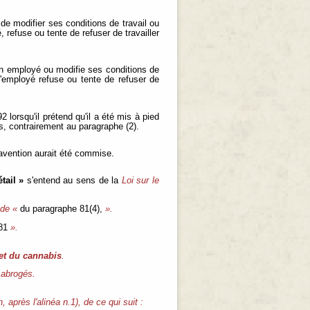
 de modifier ses conditions de travail ou
 refuse ou tente de refuser de travailler
 un employé ou modifie ses conditions de
l'employé refuse ou tente de refuser de
 lorsqu'il prétend qu'il a été mis à pied
s, contrairement au paragraphe (2).
ravention aurait été commise.
tail »
s'entend au sens de la
Loi sur le
 de «
du paragraphe 81(4),
».
81
».
 et du cannabis
.
t abrogés.
, après l'alinéa n.1), de ce qui suit :