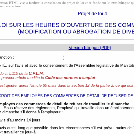
rsion HTML vise à faciliter la consultation du projet de loi et se fonde sur le texte bilingue qui
première lecture.
Projet de loi 4
LOI SUR LES HEURES D'OUVERTURE DES COM
(MODIFICATION OU ABROGATION DE DIV
Version bilingue (PDF)
e de sanction : )
, sur l'avis et avec le consentement de l'Assemblée législative du Manitoba
 du c. E110 de la
C.P.L.M.
 présent article modifie le
Code des normes d'emploi
.
 est ajouté, après l'article 80 mais dans la section 12 de la partie 2, ce qui suit
DROIT DES EMPLOYÉS DES COMMERCES DE DÉTAIL DE REFUSER DE 
employés des commerces de détail de refuser de travailler le dimanche
Sous réserve des règlements, l'employé qui travaille dans un établissemen
un dimanche s'il donne à l'employeur :
avis d'au moins 14 jours;
avis aussi long que possible dans les circonstances s'il est prévu, moins de
oit travailler ce jour-là.