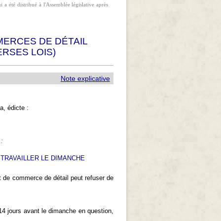
 a été distribué à l'Assemblée législative après
MERCES DE DÉTAIL
ERSES LOIS)
Note explicative
, édicte :
 :
TRAVAILLER LE DIMANCHE
t de commerce de détail peut refuser de
 14 jours avant le dimanche en question,