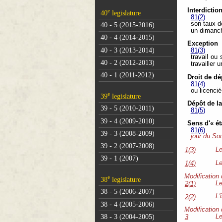
Interdictio
e
40
legislature
81(2)
son taux de
40 - 5 (2015-2016)
un dimanc
40 - 4 (2014-2015)
Exception
40 - 3 (2013-2014)
81(3)
travail ou
40 - 2 (2012-2013)
travailler 
40 - 1 (2011-2012)
Droit de dé
81(4)
ou licenci
e
39
legislature
Dépôt de la
39 - 5 (2010-2011)
81(5)
39 - 4 (2009-2010)
Sens d'« é
81(6)
39 - 3 (2008-2009)
jour du So
39 - 2 (2007-2008)
Le
1(3)
39 - 1 (2007)
Le
1(4)
Modification
e
38
legislature
Le
2(1)
38 - 5 (2006-2007)
L'
2(2)
38 - 4 (2005-2006)
Modification
38 - 3 (2004-2005)
Le
3