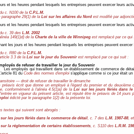
jours et les heures pendant lesquels les entreprises peuvent exercer leurs activ
 du c. N100 de la
C.P.L.M.
 paragraphe 29(1) de la
Loi sur les affaires du Nord
est modifié par adjonctio
jours et les heures pendant lesquels les entreprises peuvent exercer leurs activ
 du c. 39 des
L.M. 2002
alinéa 149(1)d) de la
Charte de la ville de Winnipeg
est remplacé par ce qui 
nant les jours et les heures pendant lesquels les entreprises peuvent exercer l
 du c. R80 de la
C.P.L.M.
article 3.3 de la
Loi sur le jour du Souvenir
est remplacé par ce qui suit :
mployés de refuser de travailler le jour du Souvenir
Les employés qui travaillent dans un établissement de commerce de détail 
'article 81 du
Code des normes d'emploi
s'applique comme si ce jour était un
ransitoire — droit de refuser de travailler le dimanche
 préavis écrit que donne un employé à l'égard du premier et du deuxième d
cle, conformément à l'alinéa 4.5(1)a) de la
Loi sur les jours fériés dans l
l'entrée en vigueur du présent article, est réputé être le préavis de 14 jours
mploi
édicté par le paragraphe 1(2) de la présente loi.
s textes qui suivent sont abrogés :
 sur les jours fériés dans le commerce de détail
,
c. 7 des
L.M. 1987-88
, e
 sur la réglementation de certains établissements
, c. S110 des
L.R.M. 19