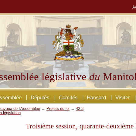
A
ssemblée législative
du
Manito
Assemblée
Députés
Comités
Hansard
Visiter
ravaux de l'Assemblée
→
Projets de loi
→
42-3
a législation
Troisième session, quarante-deuxième l