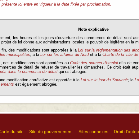
gueur
 présente loi entre en vigueur à la date fixée par proclamation.
Note explicative
ement, les heures et les jours d'ouverture des commerces de détail sont assu
 projet de loi donne aux administrations locales le pouvoir de légiférer en la m
 fin, des modifications sont apportées à la
Loi sur la réglementation des alc
 les municipalités
, à la
Loi sur les affaires du Nord
et à la
Charte de la ville d
s, des modifications sont apportées au
Code des normes d'emploi
afin de con
merces de détail de refuser de travailler les dimanches. Ce droit était aup
ériés dans le commerce de détail
qui est abrogée.
une modification corrélative est apportée à la
Loi sur le jour du Souvenir
; la
Lo
ssements
est également abrogée.
Carte du site
Site du gouvernement
Sites connexes
Droit d’auteu