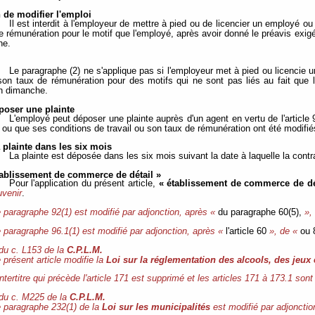
n de modifier l'emploi
Il est interdit à l'employeur de mettre à pied ou de licencier un employé ou
 rémunération pour le motif que l'employé, après avoir donné le préavis exigé,
he.
Le paragraphe (2) ne s'applique pas si l'employeur met à pied ou licencie
 son taux de rémunération pour des motifs qui ne sont pas liés au fait que 
un dimanche.
poser une plainte
L'employé peut déposer une plainte auprès d'un agent en vertu de l'article 92
é ou que ses conditions de travail ou son taux de rémunération ont été modifié
 plainte dans les six mois
La plainte est déposée dans les six mois suivant la date à laquelle la cont
tablissement de commerce de détail »
Pour l'application du présent article,
« établissement de commerce de dé
uvenir
.
 paragraphe 92(1) est modifié par adjonction, après «
du paragraphe 60(5),
»,
 paragraphe 96.1(1) est modifié par adjonction, après «
l'article 60
», de «
ou 
 du c. L153 de la
C.P.L.M.
 présent article modifie la
Loi sur la réglementation des alcools, des jeux
intertitre qui précède l'article 171 est supprimé et les articles 171 à 173.1 son
 du c. M225 de la
C.P.L.M.
 paragraphe 232(1) de la
Loi sur les municipalités
est modifié par adjonction