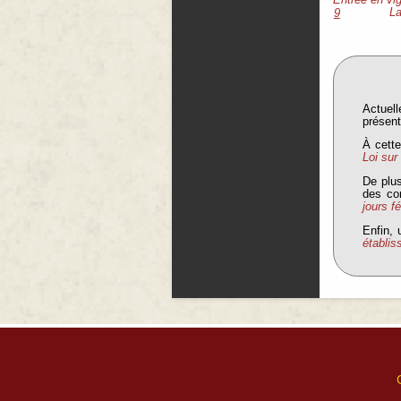
Entrée en vi
La
9
Actuell
présent
À cette
Loi sur
De plu
des com
jours f
Enfin, 
établi