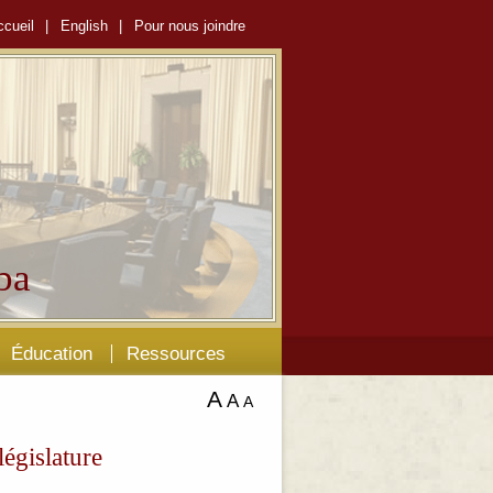
ccueil
|
English
|
Pour nous joindre
ba
Éducation
Ressources
A
A
A
égislature