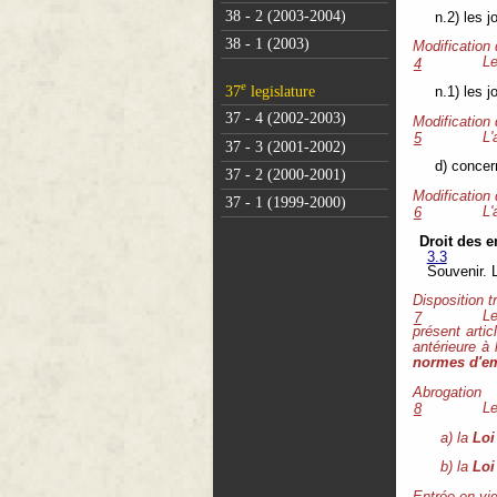
38 - 2 (2003-2004)
n.2) les 
38 - 1 (2003)
Modification
Le
4
e
37
legislature
n.1) les 
37 - 4 (2002-2003)
Modification
L'
5
37 - 3 (2001-2002)
d) concer
37 - 2 (2000-2001)
Modification
37 - 1 (1999-2000)
L'
6
Droit des e
3.3
Souvenir. L
Disposition t
Le
7
présent arti
antérieure à 
normes d'e
Abrogation
Le
8
a) la
Loi
b) la
Loi