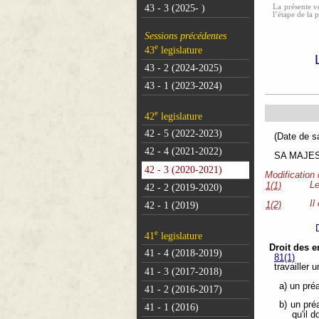
La présente ve
43 - 3 (2025- )
l’étape de la 
Sessions précédentes
e
43
legislature
43 - 2 (2024-2025)
43 - 1 (2023-2024)
e
42
legislature
42 - 5 (2022-2023)
(Dat
42 - 4 (2021-2022)
SA MAJESTÉ
42 - 3 (2020-2021)
Modification
Le
1(1)
42 - 2 (2019-2020)
Il
1(2)
42 - 1 (2019)
e
41
legislature
Droit des 
41 - 4 (2018-2019)
81(1)
travailler 
41 - 3 (2017-2018)
a) un pré
41 - 2 (2016-2017)
b) un pré
41 - 1 (2016)
qu'il d