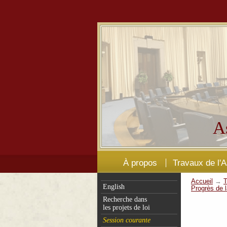
A
À propos
Travaux de l'
Accueil
→
T
English
Progrès de l
Recherche dans
les projets de loi
Session courante