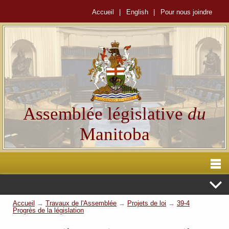
Accueil
|
English
|
Pour nous joindre
Assemblée législative
du
Manitoba
Accueil
→
Travaux de l'Assemblée
→
Projets de loi
→
39-4
Progrès de la législation