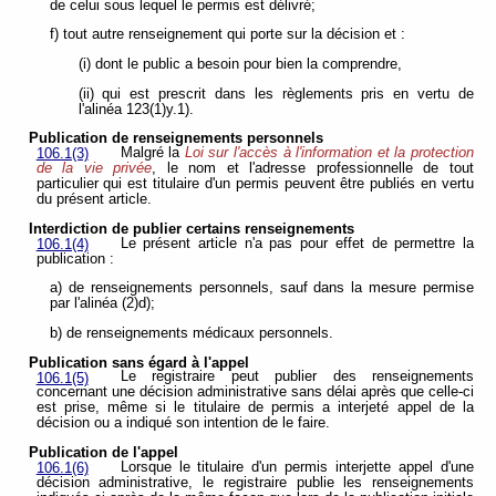
de celui sous lequel le permis est délivré;
f) tout autre renseignement qui porte sur la décision et :
(i) dont le public a besoin pour bien la comprendre,
(ii) qui est prescrit dans les règlements pris en vertu de
l'alinéa 123(1)y.1).
Publication de renseignements personnels
Malgré la
Loi sur l'accès à l'information et la protection
106.1(3)
de la vie privée
, le nom et l'adresse professionnelle de tout
particulier qui est titulaire d'un permis peuvent être publiés en vertu
du présent article.
Interdiction de publier certains renseignements
Le présent article n'a pas pour effet de permettre la
106.1(4)
publication :
a) de renseignements personnels, sauf dans la mesure permise
par l'alinéa (2)d);
b) de renseignements médicaux personnels.
Publication sans égard à l'appel
Le registraire peut publier des renseignements
106.1(5)
concernant une décision administrative sans délai après que celle-ci
est prise, même si le titulaire de permis a interjeté appel de la
décision ou a indiqué son intention de le faire.
Publication de l'appel
Lorsque le titulaire d'un permis interjette appel d'une
106.1(6)
décision administrative, le registraire publie les renseignements