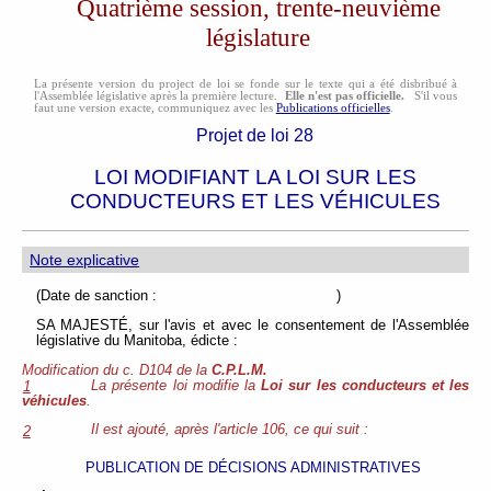
Quatrième session, trente-neuvième
législature
La présente version du project de loi se fonde sur le texte qui a été disbribué à
l'Assemblée législative après la première lecture.
Elle n'est pas officielle.
S'il vous
faut une version exacte, communiquez avec les
Publications officielles
.
Projet de loi 28
LOI MODIFIANT LA LOI SUR LES
CONDUCTEURS ET LES VÉHICULES
Note explicative
(Date de sanction : )
SA MAJESTÉ, sur l'avis et avec le consentement de l'Assemblée
législative du Manitoba, édicte :
Modification du c. D104 de la
C.P.L.M.
La présente loi modifie la
Loi sur les conducteurs et les
1
véhicules
.
Il est ajouté, après l'article 106, ce qui suit :
2
PUBLICATION DE DÉCISIONS ADMINISTRATIVES