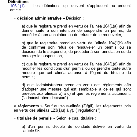
Définitions
Les définitions qui suivent s'appliquent au présent
106.1(1)
article.
« décision administrative »
Décision :
a) que le registraire prend en vertu de l'alinéa 104(1)a) afin de
donner suite à son intention de suspendre un permis, de
procéder à son annulation ou de refuser de le renouveler;
b) que le registraire prend en vertu de l'alinéa 104(1)b) afin
de confirmer son refus de renouveler un permis ou sa
décision de le suspendre, de procéder à son annulation ou de
proroger la suspension;
c) que le registraire prend en vertu de l'alinéa 104(1)d) afin de
modifier les conditions d'un permis ou de prendre toute autre
mesure que cet alinéa autorise à l'égard du titulaire du
permis;
d) que l'administrateur prend en vertu des règlements afin
d'adopter une mesure qui est semblable à celles qui sont
prévues aux alinéas a) à c) et que les règlements autorisent.
("administrative decision")
« règlements »
Sauf au sous-alinéa (2)f)(ii), les règlements pris
en vertu des alinéas 123(1)u) à y). ("regulations")
« titulaire de permis »
Selon le cas, titulaire :
a) d'un permis d'école de conduite délivré en vertu de
l'article 95;